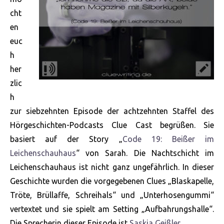
cht
en
euc
h
her
zlic
h
zur siebzehnten Episode der achtzehnten Staffel des
Hörgeschichten-Podcasts Clue Cast begrüßen. Sie
basiert auf der Story „
Code 19: Beißer im
Leichenschauhaus
“ von Sarah. Die Nachtschicht im
Leichenschauhaus ist nicht ganz ungefährlich. In dieser
Geschichte wurden die vorgegebenen Clues „Blaskapelle,
Tröte, Brüllaffe, Schreihals“ und „Unterhosengummi“
vertextet und sie spielt am Setting „Aufbahrungshalle“.
Die Sprecherin dieser Episode ist
Saskia Geißler
.