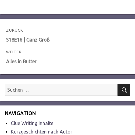
Beitragsnavigation
ZURÜCK
Vorheriger
S18E16 | Ganz Groß
Beitrag:
WEITER
Nächster
Alles in Butter
Beitrag:
S
Suchen
nach:
NAVIGATION
Clue Writing Inhalte
Kurzgeschichten nach Autor