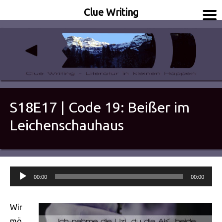
Clue Writing
Literatur in kleinen Happen
Clue Writing
S18E17 | Code 19: Beißer im
Leichenschauhaus
Audio-
00:00
00:00
Player
Wir
mö