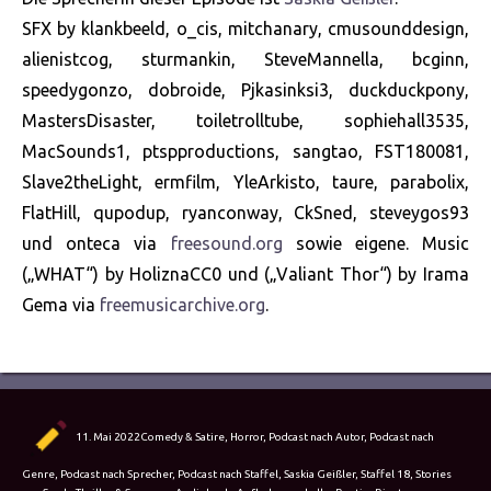
SFX by klankbeeld, o_cis, mitchanary, cmusounddesign,
alienistcog, sturmankin, SteveMannella, bcginn,
speedygonzo, dobroide, Pjkasinksi3, duckduckpony,
MastersDisaster, toiletrolltube, sophiehall3535,
MacSounds1, ptspproductions, sangtao, FST180081,
Slave2theLight, ermfilm, YleArkisto, taure, parabolix,
FlatHill, qupodup, ryanconway, CkSned, steveygos93
und onteca via
freesound.org
sowie eigene. Music
(„WHAT“) by HoliznaCC0 und („Valiant Thor“) by Irama
Gema via
freemusicarchive.org
.
Autor
Veröffentlicht
Kategorien
11. Mai 2022
Comedy & Satire
,
Horror
,
Podcast nach Autor
,
Podcast nach
am
Genre
,
Podcast nach Sprecher
,
Podcast nach Staffel
,
Saskia Geißler
,
Staffel 18
,
Stories