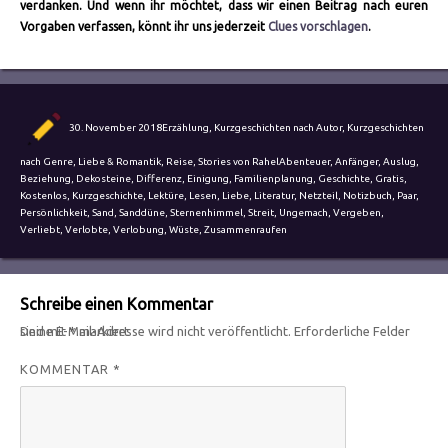
verdanken. Und wenn ihr möchtet, dass wir einen Beitrag nach euren
Vorgaben verfassen, könnt ihr uns jederzeit
Clues vorschlagen
.
Autor
Veröffentlicht
Kategorien
30. November 2018
Erzählung
,
Kurzgeschichten nach Autor
,
Kurzgeschichten
am
Schlagwörter
nach Genre
,
Liebe & Romantik
,
Reise
,
Stories von Rahel
Abenteuer
,
Anfänger
,
Auslug
,
Beziehung
,
Dekosteine
,
Differenz
,
Einigung
,
Familienplanung
,
Geschichte
,
Gratis
,
Kostenlos
,
Kurzgeschichte
,
Lektüre
,
Lesen
,
Liebe
,
Literatur
,
Netzteil
,
Notizbuch
,
Paar
,
Persönlichkeit
,
Sand
,
Sanddüne
,
Sternenhimmel
,
Streit
,
Ungemach
,
Vergeben
,
Verliebt
,
Verlobte
,
Verlobung
,
Wüste
,
Zusammenraufen
Schreibe einen Kommentar
Deine E-Mail-Adresse wird nicht veröffentlicht.
Erforderliche Felder sind mit
*
markiert
KOMMENTAR
*