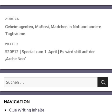
Beitragsnavigation
ZURÜCK
Vorheriger
Geheimagenten, Mafiosi, Mädchen in Not und andere
Beitrag:
Tagträume
WEITER
Nächster
S20E12 | Special zum 1. April | Es wird still auf der
Beitrag:
‚Arche Neo‘
S
Suchen
nach:
NAVIGATION
Clue Writing Inhalte