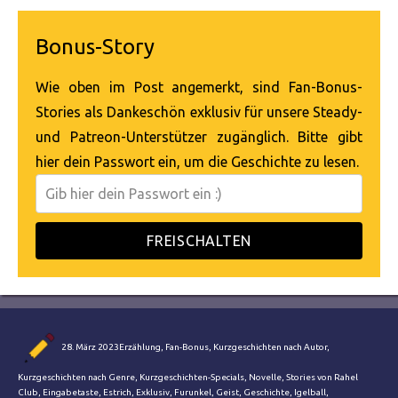
Bonus-Story
Wie oben im Post angemerkt, sind Fan-Bonus-
Stories als Dankeschön exklusiv für unsere Steady-
und Patreon-Unterstützer zugänglich. Bitte gibt
hier dein Passwort ein, um die Geschichte zu lesen.
FREISCHALTEN
Autor
Veröffentlicht
Kategorien
28. März 2023
Erzählung
,
Fan-Bonus
,
Kurzgeschichten nach Autor
,
am
Schlagwör
Kurzgeschichten nach Genre
,
Kurzgeschichten-Specials
,
Novelle
,
Stories von Rahel
Club
,
Eingabetaste
,
Estrich
,
Exklusiv
,
Furunkel
,
Geist
,
Geschichte
,
Igelball
,