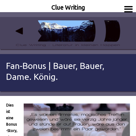
Clue Writing
Literatur in kleinen Happen
Clue Writing
Fan-Bonus | Bauer, Bauer,
Dame. König.
Dies
ist
eine
Bonus
-Story,