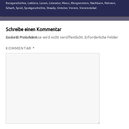
Kurzgeschichte
,
Lektüre
,
Lesen
,
Literatur
,
Moos
,
Morgenstern
,
Nachbarn
,
Patreon
,
Schach
,
Spiel
,
Spukgeschichte
,
Steady
,
Untoter
,
Verein
,
Vereinslokal
Schreibe einen Kommentar
Deine E-Mail-Adresse wird nicht veröffentlicht.
Erforderliche Felder sind mit
*
markiert
KOMMENTAR
*