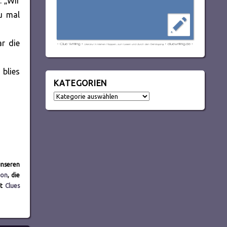
: „Wir
u mal
ar die
 blies
KATEGORIEN
Kategorien
unseren
eon
, die
it
Clues