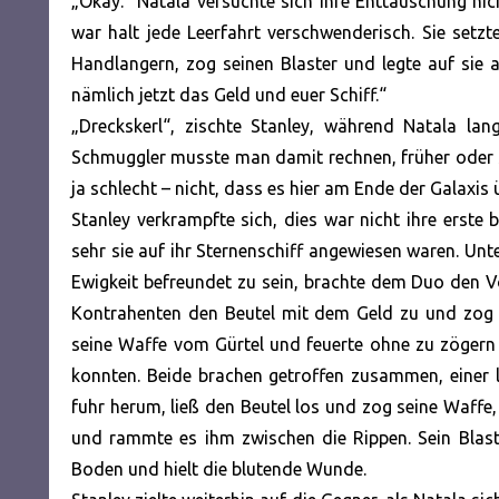
„Okay.“ Natala versuchte sich ihre Enttäuschung nic
war halt jede Leerfahrt verschwenderisch. Sie set
Handlangern, zog seinen Blaster und legte auf sie an
nämlich jetzt das Geld und euer Schiff.“
„Dreckskerl“, zischte Stanley, während Natala la
Schmuggler musste man damit rechnen, früher oder 
ja schlecht – nicht, dass es hier am Ende der Galaxis
Stanley verkrampfte sich, dies war nicht ihre erste
sehr sie auf ihr Sternenschiff angewiesen waren. Unte
Ewigkeit befreundet zu sein, brachte dem Duo den V
Kontrahenten den Beutel mit dem Geld zu und zog d
seine Waffe vom Gürtel und feuerte ohne zu zögern 
konnten. Beide brachen getroffen zusammen, einer l
fuhr herum, ließ den Beutel los und zog seine Waffe,
und rammte es ihm zwischen die Rippen. Sein Blaste
Boden und hielt die blutende Wunde.