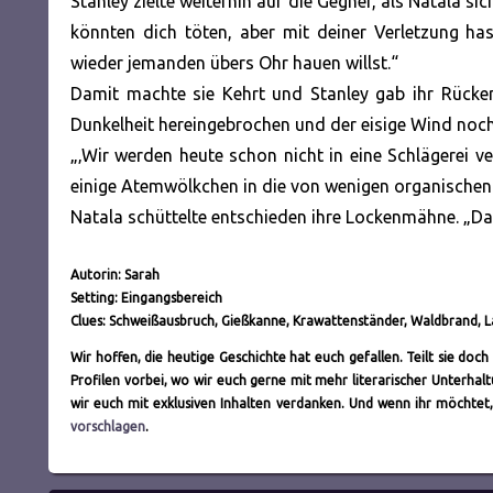
Stanley zielte weiterhin auf die Gegner, als Natala s
könnten dich töten, aber mit deiner Verletzung h
wieder jemanden übers Ohr hauen willst.“
Damit machte sie Kehrt und Stanley gab ihr Rückend
Dunkelheit hereingebrochen und der eisige Wind noch
„‚Wir werden heute schon nicht in eine Schlägerei ve
einige Atemwölkchen in die von wenigen organischen
Natala schüttelte entschieden ihre Lockenmähne. „Das
Autorin: Sarah
Setting: Eingangsbereich
Clues: Schweißausbruch, Gießkanne, Krawattenständer, Waldbrand, 
Wir hoffen, die heutige Geschichte hat euch gefallen. Teilt sie do
Profilen vorbei, wo wir euch gerne mit mehr literarischer Unterh
wir euch mit exklusiven Inhalten verdanken. Und wenn ihr möchtet,
vorschlagen
.