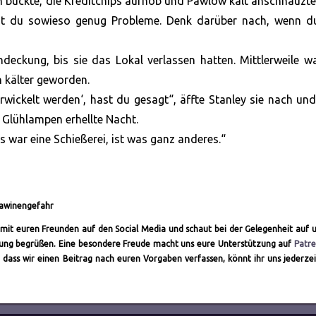
ich bückte, die Kreditchips aufhob und Pawlow kalt anschnauzte
ast du sowieso genug Probleme. Denk darüber nach, wenn d
eckung, bis sie das Lokal verlassen hatten. Mittlerweile w
 kälter geworden.
rwickelt werden‘, hast du gesagt“, äffte Stanley sie nach und
 Glühlampen erhellte Nacht.
 war eine Schießerei, ist was ganz anderes.“
Lawinengefahr
ch mit euren Freunden auf den Social Media und schaut bei der Gelegenheit auf 
altung begrüßen. Eine besondere Freude macht uns eure Unterstützung auf
Patr
 dass wir einen Beitrag nach euren Vorgaben verfassen, könnt ihr uns jederze