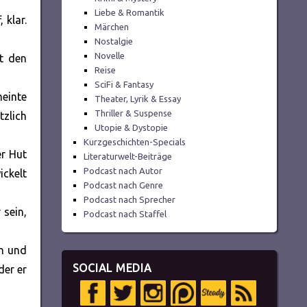
Liebe & Romantik
 klar.
Märchen
Nostalgie
Novelle
it den
Reise
SciFi & Fantasy
meinte
Theater, Lyrik & Essay
Thriller & Suspense
zlich
Utopie & Dystopie
Kurzgeschichten-Specials
er Hut
Literaturwelt-Beiträge
Podcast nach Autor
ickelt
Podcast nach Genre
Podcast nach Sprecher
 sein,
Podcast nach Staffel
n und
SOCIAL MEDIA
der er