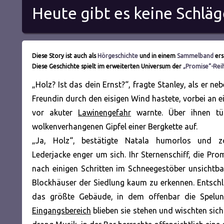
Heute gibt es keine Schläg
Diese Story ist auch als
Hörgeschichte
und in einem
Sammelband
ers
Diese Geschichte spielt im erweiterten Universum der
„Promise“-Rei
„Holz? Ist das dein Ernst?“, fragte Stanley, als er ne
Freundin durch den eisigen Wind hastete, vorbei an e
vor akuter
Lawinengefahr
warnte. Über ihnen tü
wolkenverhangenen Gipfel einer Bergkette auf.
„Ja, Holz“, bestätigte Natala humorlos und 
Lederjacke enger um sich. Ihr Sternenschiff, die Prom
nach einigen
Schritten im Schneegestöber unsichtba
Blockhäuser der Siedlung kaum zu erkennen. Entsch
das größte Gebäude, in dem offenbar die Spelunk
Eingangsbereich
blieben sie stehen und wischten sic