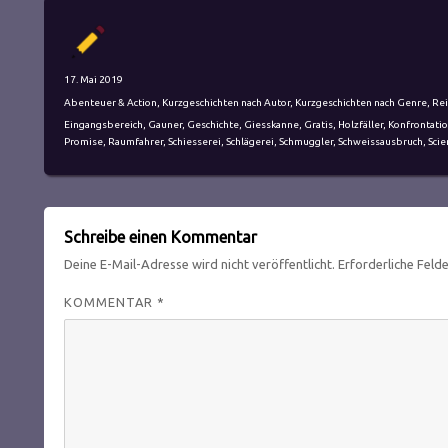
Autor
Veröffentlicht
17. Mai 2019
am
Kategorien
Abenteuer & Action
,
Kurzgeschichten nach Autor
,
Kurzgeschichten nach Genre
,
Re
Schlagwörter
Eingangsbereich
,
Gauner
,
Geschichte
,
Giesskanne
,
Gratis
,
Holzfäller
,
Konfrontati
Promise
,
Raumfahrer
,
Schiesserei
,
Schlägerei
,
Schmuggler
,
Schweissausbruch
,
Scie
Schreibe einen Kommentar
Deine E-Mail-Adresse wird nicht veröffentlicht.
Erforderliche Feld
KOMMENTAR
*