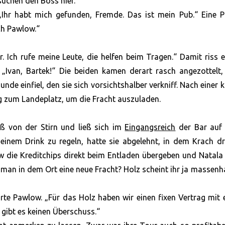
 suchen den Boss hier.“
„Ihr habt mich gefunden, Fremde. Das ist mein Pub.“ Eine P
ch Pawlow.“
r. Ich rufe meine Leute, die helfen beim Tragen.“ Damit riss 
„Ivan, Bartek!“ Die beiden kamen derart rasch angezottelt,
nde einfiel, den sie sich vorsichtshalber verkniff. Nach einer 
g zum Landeplatz, um die Fracht auszuladen.
ß von der Stirn und ließ sich im
Eingangsreich
der Bar auf 
 einem Drink zu regeln, hatte sie abgelehnt, in dem Krach d
w die Kreditchips direkt beim Entladen übergeben und Natala
t man in dem Ort eine neue Fracht? Holz scheint ihr ja massenh
rte Pawlow. „Für das Holz haben wir einen fixen Vertrag mit
 gibt es keinen Überschuss.“