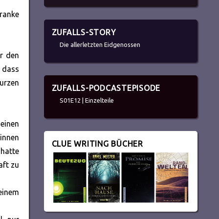
ranke
ZUFALLS-STORY
Die allerletzten Eidgenossen
er den
 dass
kurzen
ZUFALLS-PODCASTEPISODE
S01E12 | Einzelteile
einen
rinnen
CLUE WRITING BÜCHER
 hatte
aft zu
 einem