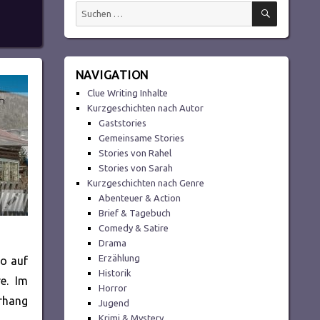
SUCHEN
Suchen
nach:
NAVIGATION
Clue Writing Inhalte
Kurzgeschichten nach Autor
Gaststories
Gemeinsame Stories
Stories von Rahel
Stories von Sarah
Kurzgeschichten nach Genre
Abenteuer & Action
Brief & Tagebuch
Comedy & Satire
Drama
Erzählung
uo auf
Historik
e. Im
Horror
orhang
Jugend
Krimi & Mystery