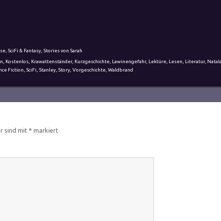
ise
,
SciFi & Fantasy
,
Stories von Sarah
on
,
Kostenlos
,
Krawattenständer
,
Kurzgeschichte
,
Lawinengefahr
,
Lektüre
,
Lesen
,
Literatur
,
Natal
nce Fiction
,
SciFi
,
Stanley
,
Story
,
Vorgeschichte
,
Waldbrand
er sind mit
*
markiert