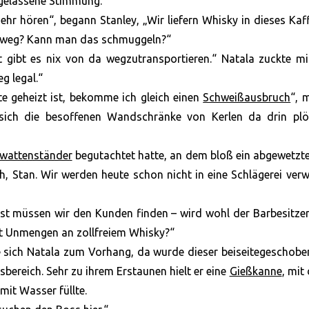
e gelassene Stimmung.
r hören“, begann Stanley, „Wir liefern Whisky in dieses Kaff,
kweg? Kann man das schmuggeln?“
st gibt es nix von da wegzutransportieren.“ Natala zuckte m
g legal.“
te geheizt ist, bekomme ich gleich einen
Schweißausbruch
“, 
 sich die besoffenen Wandschränke von Kerlen da drin plöt
wattenständer
begutachtet hatte, an dem bloß ein abgewetzt
ch, Stan. Wir werden heute schon nicht in eine Schlägerei verw
st müssen wir den Kunden finden – wird wohl der Barbesitzer
lt Unmengen an zollfreiem Whisky?“
 sich Natala zum Vorhang, da wurde dieser beiseitegeschobe
bereich. Sehr zu ihrem Erstaunen hielt er eine
Gießkanne
, mit 
mit Wasser füllte.