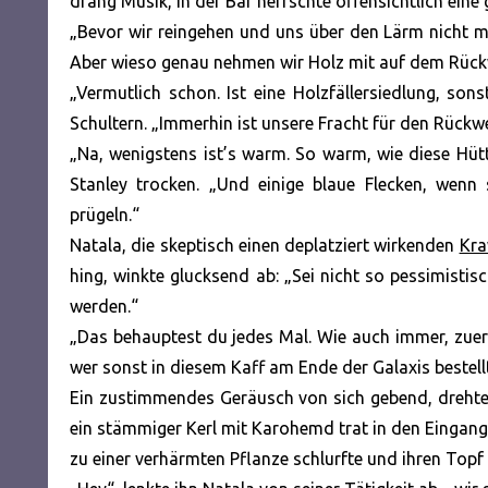
drang Musik, in der Bar herrschte offensichtlich ein
„Bevor wir reingehen und uns über den Lärm nicht meh
Aber wieso genau nehmen wir Holz mit auf dem Rüc
„Vermutlich schon. Ist eine Holzfällersiedlung, son
Schultern. „Immerhin ist unsere Fracht für den Rückwe
„Na, wenigstens ist’s warm. So warm, wie diese Hüt
Stanley trocken. „Und einige blaue Flecken, wenn
prügeln.“
Natala, die skeptisch einen deplatziert wirkenden
Kra
hing, winkte glucksend ab: „Sei nicht so pessimistis
werden.“
„Das behauptest du jedes Mal. Wie auch immer, zuer
wer sonst in diesem Kaff am Ende der Galaxis bestel
Ein zustimmendes Geräusch von sich gebend, drehte
ein stämmiger Kerl mit Karohemd trat in den Eingangs
zu einer verhärmten Pflanze schlurfte und ihren Topf 