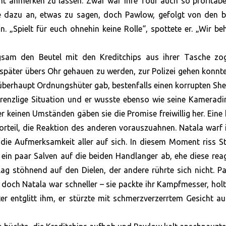
ht anmerken zu lassen. Zwar war ihre Tour auch so profitabe
zte dazu an, etwas zu sagen, doch Pawlow, gefolgt von den 
. „Spielt für euch ohnehin keine Rolle“, spottete er. „Wir be
ngsam den Beutel mit den Kreditchips aus ihrer Tasche zog
später übers Ohr gehauen zu werden, zur Polizei gehen konn
 überhaupt Ordnungshüter gab, bestenfalls einen korrupten Sher
 brenzlige Situation und er wusste ebenso wie seine Kameradi
r keinen Umständen gäben sie die Promise freiwillig her. Eine 
orteil, die Reaktion des anderen vorauszuahnen. Natala warf
ie Aufmerksamkeit aller auf sich. In diesem Moment riss St
ein paar Salven auf die beiden Handlanger ab, ehe diese rea
ag stöhnend auf den Dielen, der andere rührte sich nicht. 
 doch Natala war schneller – sie packte ihr Kampfmesser, hol
r entglitt ihm, er stürzte mit schmerzverzerrtem Gesicht a