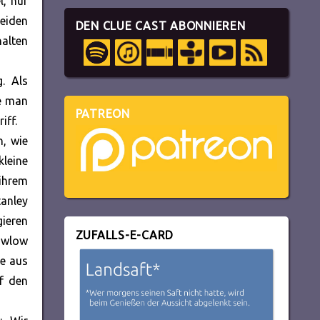
l, nur
beiden
DEN CLUE CAST ABONNIEREN
halten
. Als
te man
PATREON
iff.
n, wie
kleine
 ihrem
anley
gieren
ZUFALLS-E-CARD
Pawlow
te aus
uf den