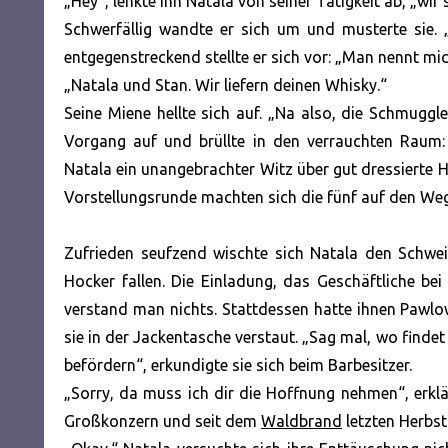
„Hey“, lenkte ihn Natala von seiner Tätigkeit ab, „wir
Schwerfällig wandte er sich um und musterte sie. 
entgegenstreckend stellte er sich vor: „Man nennt mi
„Natala und Stan. Wir liefern deinen Whisky.“
Seine Miene hellte sich auf. „Na also, die Schmuggle
Vorgang auf und brüllte in den verrauchten Raum: 
Natala ein unangebrachter Witz über gut dressierte Hu
Vorstellungsrunde machten sich die fünf auf den We
Zufrieden seufzend wischte sich Natala den Schwei
Hocker fallen. Die Einladung, das Geschäftliche bei
verstand man nichts. Stattdessen hatte ihnen Pawlo
sie in der Jackentasche verstaut. „Sag mal, wo finde
befördern“, erkundigte sie sich beim Barbesitzer.
„Sorry, da muss ich dir die Hoffnung nehmen“, erklä
Großkonzern und seit dem
Waldbrand
letzten Herbst