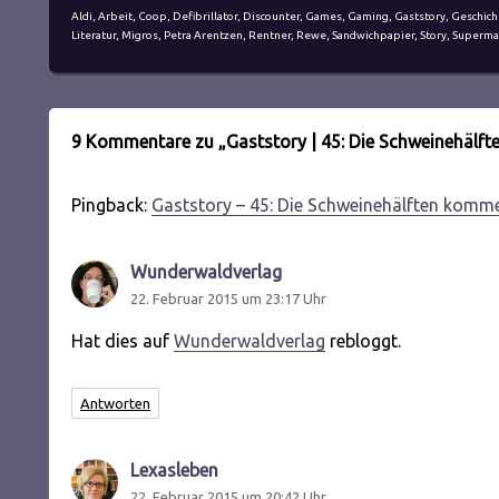
Schlagwörter
Aldi
,
Arbeit
,
Coop
,
Defibrillator
,
Discounter
,
Games
,
Gaming
,
Gaststory
,
Geschich
Literatur
,
Migros
,
Petra Arentzen
,
Rentner
,
Rewe
,
Sandwichpapier
,
Story
,
Superma
9 Kommentare zu „Gaststory | 45: Die Schweinehälf
Pingback:
Gaststory – 45: Die Schweinehälften komm
Wunderwaldverlag
sagt:
22. Februar 2015 um 23:17 Uhr
Hat dies auf
Wunderwaldverlag
rebloggt.
Antworten
Lexasleben
sagt:
22. Februar 2015 um 20:42 Uhr