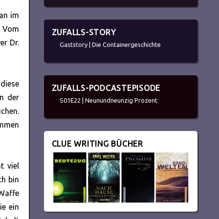
man im
e. Vom
ZUFALLS-STORY
er Dr.
Gaststory | Die Containergeschichte
 diese
ZUFALLS-PODCASTEPISODE
n der
S01E22 | Neunundneunzig Prozent
uchen.
ummen
CLUE WRITING BÜCHER
t viel
ch bin
 Waffe
ie ein