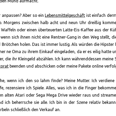
l den Mund aufmacht.
ser anpassen? Aber so ein
Lebensmittelgeschäft
ist einfach der
b. Morgens zwischen halb acht und neun Uhr dreißig komme
 Waffeln oder einen überteuerten Latte-Eis-Kaffee aus der Kü
 wenn sich ihnen nicht eine Rentner-Gang in den Weg stellt, di
Brötchen holen. Das ist immer lustig. Als würden die Hipster 
ner ne Oma zu ihrem Einkauf eingeladen, da er es eilig hatte u
er, die ihr Kleingeld abzählen. Ich kann währenddessen meine 
torat
beenden und abschicken oder meine Pakete online verfol
he, wenn ich den so lahm finde? Meine Mutter. Ich verdiene
fe, rezensiere ich Spiele. Alles, was ich in die Finger bekomm
n alten Atari oder Sega Mega Drive wieder raus und streame
nd ich beherrsche sie alle. Ich bin in der Szene relativ bekan
beln schließlich den Verkauf an.