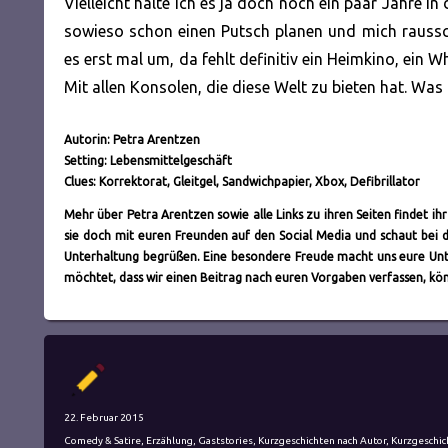
Vielleicht halte ich es ja doch noch ein paar Jahre i
sowieso schon einen Putsch planen und mich raussc
es erst mal um, da fehlt definitiv ein Heimkino, ein
Mit allen Konsolen, die diese Welt zu bieten hat. Was f
Autorin: Petra Arentzen
Setting: Lebensmittelgeschäft
Clues: Korrektorat, Gleitgel, Sandwichpapier, Xbox, Defibrillator
Mehr über Petra Arentzen sowie alle Links zu ihren Seiten findet ih
sie doch mit euren Freunden auf den Social Media und schaut bei d
Unterhaltung begrüßen. Eine besondere Freude macht uns eure Un
möchtet, dass wir einen Beitrag nach euren Vorgaben verfassen, kön
Autor
Veröffentlicht
22. Februar 2015
am
Kategorien
Comedy & Satire
,
Erzählung
,
Gaststories
,
Kurzgeschichten nach Autor
,
Kurzgeschic