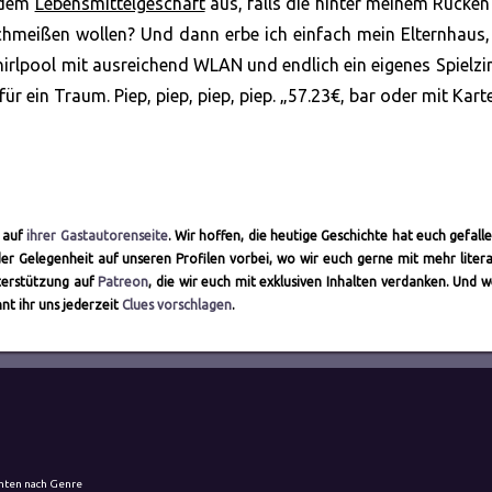
n dem
Lebensmittelgeschäft
aus, falls die hinter meinem Rücken
hmeißen wollen? Und dann erbe ich einfach mein Elternhaus,
 Whirlpool mit ausreichend WLAN und endlich ein eigenes Spielz
ür ein Traum. Piep, piep, piep, piep. „57.23€, bar oder mit Kart
r auf
ihrer Gastautorenseite
. Wir hoffen, die heutige Geschichte hat euch gefalle
er Gelegenheit auf unseren Profilen vorbei, wo wir euch gerne mit mehr litera
terstützung auf
Patreon
, die wir euch mit exklusiven Inhalten verdanken. Und w
nt ihr uns jederzeit
Clues vorschlagen
.
hten nach Genre