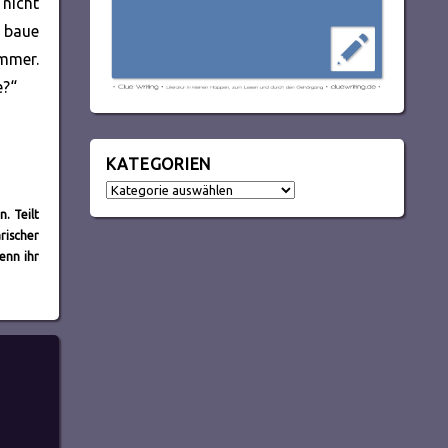
 nicht
 baue
immer.
e?“
KATEGORIEN
Kategorien
n. Teilt
rischer
enn ihr