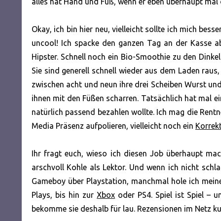
alles hat Hand und Fuß, wenn er eben überhaupt ma
Okay, ich bin hier neu, vielleicht sollte ich mich bes
uncool! Ich spacke den ganzen Tag an der Kasse a
Hipster. Schnell noch ein Bio-Smoothie zu den Dinkel
Sie sind generell schnell wieder aus dem Laden raus,
zwischen acht und neun ihre drei Scheiben Wurst und 
ihnen mit den Füßen scharren. Tatsächlich hat mal ei
natürlich passend bezahlen wollte. Ich mag die Rentn
Media Präsenz aufpolieren, vielleicht noch ein
Korrek
Ihr fragt euch, wieso ich diesen Job überhaupt mac
arschvoll Kohle als Lektor. Und wenn ich nicht schla
Gameboy über Playstation, manchmal hole ich meine
Plays, bis hin zur
Xbox
oder PS4. Spiel ist Spiel – u
bekomme sie deshalb für lau. Rezensionen im Netz kur