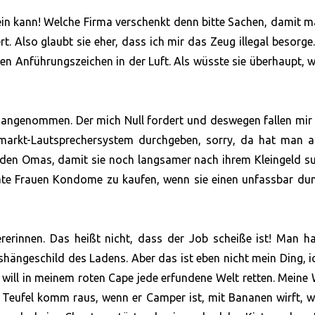
ein kann! Welche Firma verschenkt denn bitte Sachen, damit 
rt. Also glaubt sie eher, dass ich mir das Zeug illegal besorg
n Anführungszeichen in der Luft. Als wüsste sie überhaupt, w
b angenommen. Der mich Null fordert und deswegen fallen mir
rmarkt-Lautsprechersystem durchgeben, sorry, da hat man a
t den Omas, damit sie noch langsamer nach ihrem Kleingeld s
ate Frauen Kondome zu kaufen, wenn sie einen unfassbar d
erinnen. Das heißt nicht, dass der Job scheiße ist! Man ha
hängeschild des Ladens. Aber das ist eben nicht mein Ding, i
 will in meinem roten Cape jede erfundene Welt retten. Meine
Teufel komm raus, wenn er Camper ist, mit Bananen wirft, w