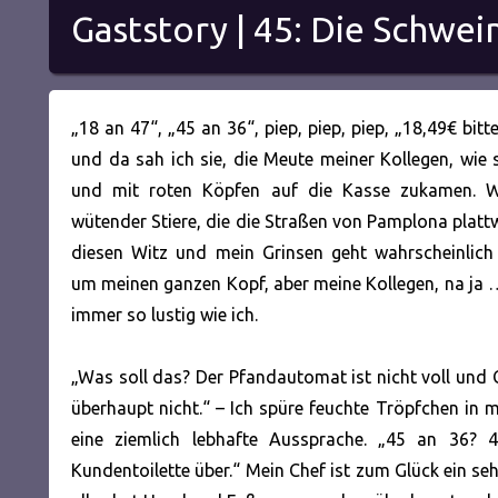
Gaststory | 45: Die Schwe
„18 an 47“, „45 an 36“, piep, piep, piep, „18,49€ bitte
und da sah ich sie, die Meute meiner Kollegen, wie
und mit roten Köpfen auf die Kasse zukamen. W
wütender Stiere, die die Straßen von Pamplona plattwa
diesen Witz und mein Grinsen geht wahrscheinlich
um meinen ganzen Kopf, aber meine Kollegen, na ja …
immer so lustig wie ich.
„Was soll das? Der Pfandautomat ist nicht voll und 
überhaupt nicht.“ – Ich spüre feuchte Tröpfchen in m
eine ziemlich lebhafte Aussprache. „45 an 36? 4
Kundentoilette über.“ Mein Chef ist zum Glück ein se