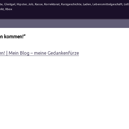
te
,
Gleitgel
,
Hipster
,
Job
,
Kasse
,
Korrektorat
,
Kurzgeschichte
,
Laden
,
Lebensmittelgeschäft
,
Lidl
rkt
,
Xbox
ten kommen!“
en! | Mein Blog – meine Gedankenfürze