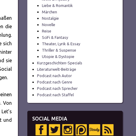
Liebe & Romantik
Märchen
maßen
Nostalgie
Novelle
n die
Reise
hlung.
SciFi & Fantasy
e sich
Theater, Lyrik & Essay
Thriller & Suspense
hinter
Utopie & Dystopie
nd sie
Kurzgeschichten-Specials
Social
Literaturwelt-Beiträge
Podcast nach Autor
gen.
Podcast nach Genre
Podcast nach Sprecher
 einen
Podcast nach Staffel
e. Von
 Let’s
SOCIAL MEDIA
nt und