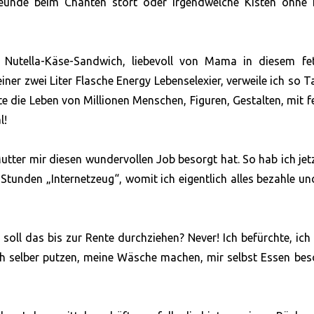
reunde beim Chanten stört oder irgendwelche Kisten ohne I
utella-Käse-Sandwich, liebevoll von Mama in diesem fet
iner zwei Liter Flasche Energy Lebenselexier, verweile ich so T
 die Leben von Millionen Menschen, Figuren, Gestalten, mit f
l!
ter mir diesen wundervollen Job besorgt hat. So hab ich jet
r Stunden „Internetzeug“, womit ich eigentlich alles bezahle un
 soll das bis zur Rente durchziehen? Never! Ich befürchte, ic
h selber putzen, meine Wäsche machen, mir selbst Essen bes