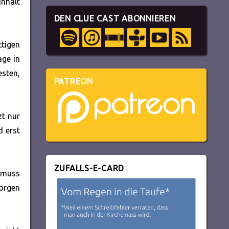
nhalt
DEN CLUE CAST ABONNIEREN
tigen
age in
esten,
PATREON
zt nur
d erst
ZUFALLS-E-CARD
h muss
orgen