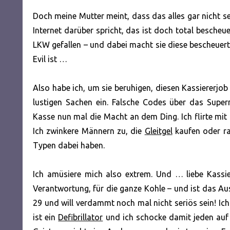
Doch meine Mutter meint, dass das alles gar nicht s
Internet darüber spricht, das ist doch total bescheue
LKW gefallen – und dabei macht sie diese bescheuerte
Evil ist …
Also habe ich, um sie beruhigen, diesen Kassiererjo
lustigen Sachen ein. Falsche Codes über das Supe
Kasse nun mal die Macht an dem Ding. Ich flirte mi
Ich zwinkere Männern zu, die
Gleitgel
kaufen oder r
Typen dabei haben.
Ich amüsiere mich also extrem. Und … liebe Kassier
Verantwortung, für die ganze Kohle – und ist das Aus
29 und will verdammt noch mal nicht seriös sein! Ich
ist ein
Defibrillator
und ich schocke damit jeden auf 