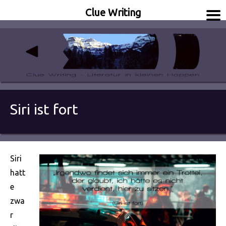
Clue Writing
Literatur in kleinen Happen
Clue Writing
Siri ist fort
Siri
hatt
e
zwa
r