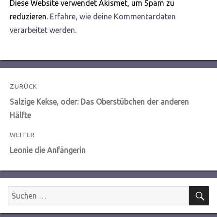
Diese Website verwendet Akismet, um Spam zu
reduzieren.
Erfahre, wie deine Kommentardaten
verarbeitet werden.
Beitragsnavigation
ZURÜCK
Vorheriger
Salzige Kekse, oder: Das Oberstübchen der anderen
Beitrag:
Hälfte
WEITER
Nächster
Leonie die Anfängerin
Beitrag:
S
Suchen
nach: