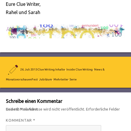
Eure Clue Writer,
Rahel und Sarah
Autor
Veröffentlicht
Kategorien
26. Juli 2013
Clue Writing Inhalte
,
Inside Clue Writing
,
News &
am
Schlagwörter
Monatsvorschauen
Fest
,
Jubiläum
,
Mehrteiler
,
Serie
Schreibe einen Kommentar
Deine E-Mail-Adresse wird nicht veröffentlicht.
Erforderliche Felder sind mit
*
markiert
KOMMENTAR
*