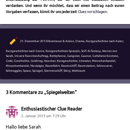
verdanken. Und wenn ihr möchtet, dass wir einen Beitrag nach euren
Vorgaben verfassen, könnt ihr uns jederzeit
Clues vorschlagen
.
Autor
Veröffentlicht
Kategorien
21. Dezember 2012
Abenteuer & Action
,
Drama
,
Kurzgeschichten nach Autor
,
am
Kurzgeschichten nach Genre
,
Kurzgeschichten-Specials
,
SciFi & Fantasy
,
Stories von
Schlagwörter
Sarah
,
Unsere Favoriten
Auftrag
,
Bettpfanne
,
Gangster
,
Gauner
,
Gefallene Existenz
,
Geld
,
Geschichte
,
Goldring
,
Haustier
,
Kurzgeschichte
,
Literatur
,
Menschenhandel
,
Mneschenhandel
,
Nostalgie
,
Raumfahrt
,
Raumschiff
,
Raumstation
,
Schiesserei
,
Schmuggler
,
Space
,
Spiegel
,
Sternenschiff
,
Story
,
Weltraum
3 Kommentare zu „Spiegelwelten“
Enthusiastischer Clue Reader
sagt:
2. Januar 2013 um 7:29 Uhr
Hallo liebe Sarah