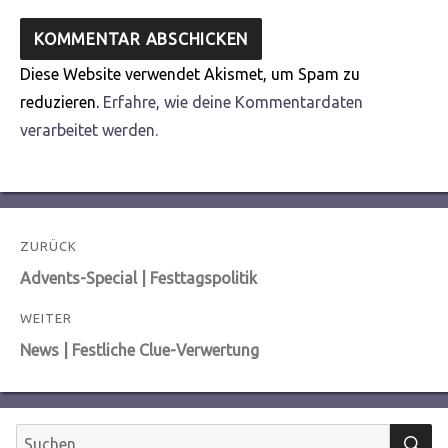
Diese Website verwendet Akismet, um Spam zu
reduzieren.
Erfahre, wie deine Kommentardaten
verarbeitet werden.
Beitragsnavigation
ZURÜCK
Vorheriger
Advents-Special | Festtagspolitik
Beitrag:
WEITER
Nächster
News | Festliche Clue-Verwertung
Beitrag:
S
Suchen