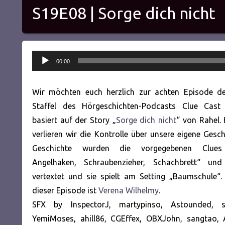
S19E08 | Sorge dich nicht
Audio-
00:00
Player
Wir möchten euch herzlich zur achten Episode d
Staffel des Hörgeschichten-Podcasts Clue Cast
basiert auf der Story „
Sorge dich nicht
“ von Rahel.
verlieren wir die Kontrolle über unsere eigene Geschi
Geschichte wurden die vorgegebenen Clues 
Angelhaken, Schraubenzieher, Schachbrett“ und
vertextet und sie spielt am Setting „Baumschule“.
dieser Episode ist
Verena Wilhelmy
.
SFX by InspectorJ, martypinso, Astounded, s
YemiMoses, ahill86, CGEffex, OBXJohn, sangtao, 