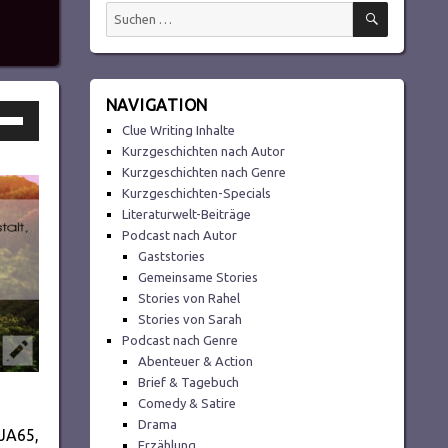
SUCHEN
Suchen
nach:
NAVIGATION
ltasten
Clue Writing Inhalte
h/Runter
Kurzgeschichten nach Autor
utzen,
Kurzgeschichten nach Genre
Kurzgeschichten-Specials
Literaturwelt-Beiträge
Podcast nach Autor
tstärke
Gaststories
Gemeinsame Stories
Stories von Rahel
ln.
Stories von Sarah
Podcast nach Genre
Abenteuer & Action
Brief & Tagebuch
Comedy & Satire
Drama
JA65,
Erzählung