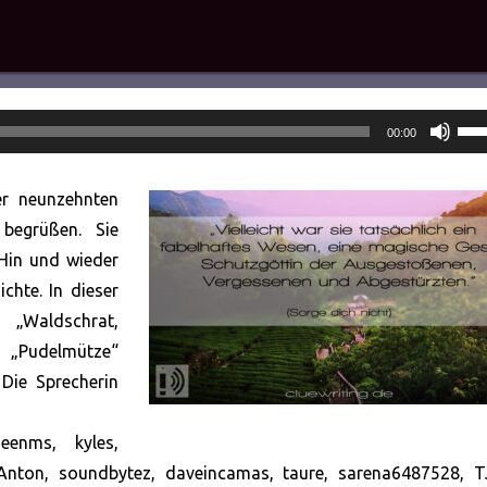
Pfei
00:00
Hoc
ben
er neunzehnten
um
 begrüßen. Sie
die
 Hin und wieder
Lau
chte. In dieser
zu
„Waldschrat,
rege
 „Pudelmütze“
 Die Sprecherin
eenms, kyles,
Anton, soundbytez, daveincamas, taure, sarena6487528, T