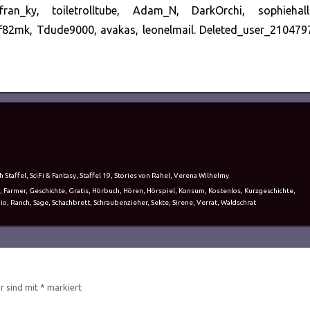
n_ky, toiletrolltube, Adam_N, DarkOrchi, sophiehall
eff82mk, Tdude9000, avakas, leonelmail. Deleted_user_21047
h Staffel
,
SciFi & Fantasy
,
Staffel 19
,
Stories von Rahel
,
Verena Wilhelmy
,
Farmer
,
Geschichte
,
Gratis
,
Hörbuch
,
Hören
,
Hörspiel
,
Konsum
,
Kostenlos
,
Kurzgeschichte
,
io
,
Ranch
,
Sage
,
Schachbrett
,
Schraubenzieher
,
Sekte
,
Sirene
,
Verrat
,
Waldschrat
er sind mit
*
markiert