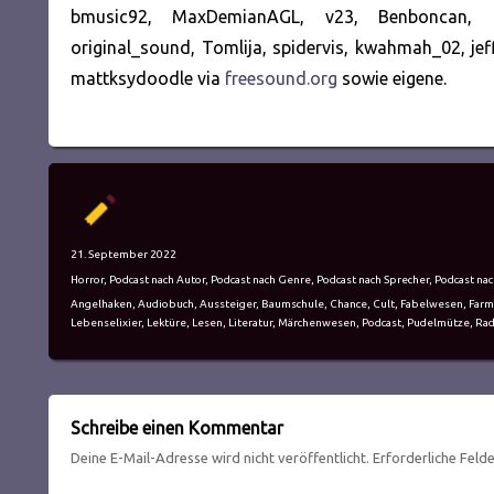
bmusic92, MaxDemianAGL, v23, Benboncan, fra
original_sound, Tomlija, spidervis, kwahmah_02, j
mattksydoodle via
freesound.org
sowie eigene.
Autor
Veröffentlicht
21. September 2022
am
Kategorien
Horror
,
Podcast nach Autor
,
Podcast nach Genre
,
Podcast nach Sprecher
,
Podcast nac
Schlagwörter
Angelhaken
,
Audiobuch
,
Aussteiger
,
Baumschule
,
Chance
,
Cult
,
Fabelwesen
,
Farm
Lebenselixier
,
Lektüre
,
Lesen
,
Literatur
,
Märchenwesen
,
Podcast
,
Pudelmütze
,
Rad
Schreibe einen Kommentar
Deine E-Mail-Adresse wird nicht veröffentlicht.
Erforderliche Feld