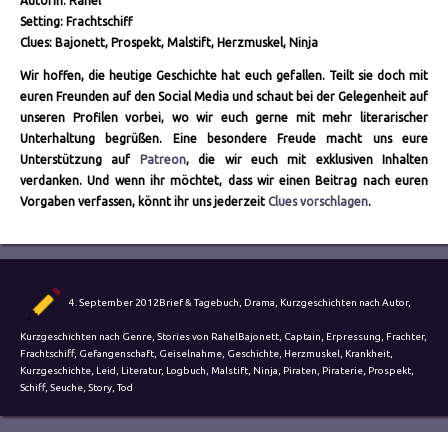
Autorin: Rahel
Setting: Frachtschiff
Clues: Bajonett, Prospekt, Malstift, Herzmuskel, Ninja
Wir hoffen, die heutige Geschichte hat euch gefallen. Teilt sie doch mit
euren Freunden auf den Social Media und schaut bei der Gelegenheit auf
unseren Profilen vorbei, wo wir euch gerne mit mehr literarischer
Unterhaltung begrüßen. Eine besondere Freude macht uns eure
Unterstützung auf
Patreon
, die wir euch mit exklusiven Inhalten
verdanken. Und wenn ihr möchtet, dass wir einen Beitrag nach euren
Vorgaben verfassen, könnt ihr uns jederzeit
Clues vorschlagen
.
Autor
Veröffentlicht
Kategorien
4. September 2012
Brief & Tagebuch
,
Drama
,
Kurzgeschichten nach Autor
,
am
Schlagwörter
Kurzgeschichten nach Genre
,
Stories von Rahel
Bajonett
,
Captain
,
Erpressung
,
Frachter
,
Frachtschiff
,
Gefangenschaft
,
Geiselnahme
,
Geschichte
,
Herzmuskel
,
Krankheit
,
Kurzgeschichte
,
Leid
,
Literatur
,
Logbuch
,
Malstift
,
Ninja
,
Piraten
,
Piraterie
,
Prospekt
,
Schiff
,
Seuche
,
Story
,
Tod