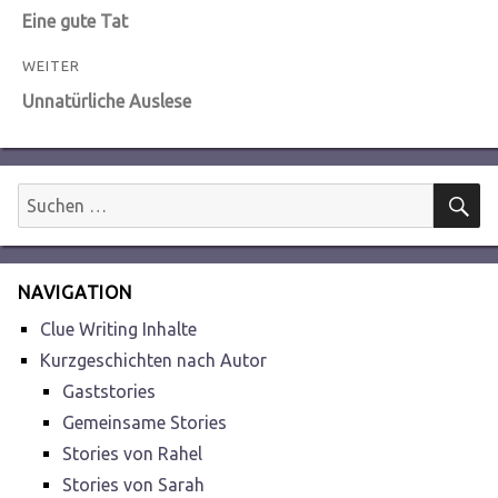
Vorheriger
Eine gute Tat
Beitrag:
WEITER
Nächster
Unnatürliche Auslese
Beitrag:
S
Suchen
nach:
NAVIGATION
Clue Writing Inhalte
Kurzgeschichten nach Autor
Gaststories
Gemeinsame Stories
Stories von Rahel
Stories von Sarah