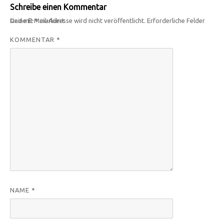
Schreibe einen Kommentar
Deine E-Mail-Adresse wird nicht veröffentlicht.
Erforderliche Felder sind mit
*
markiert
KOMMENTAR
*
NAME
*