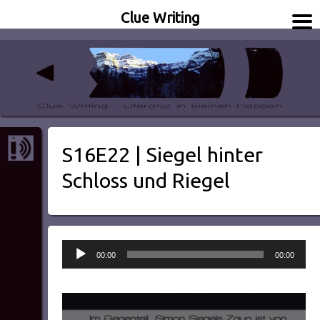
Clue Writing
Literatur in kleinen Happen
Clue Writing
S16E22 | Siegel hinter
Schloss und Riegel
Audio-
00:00
00:00
Player