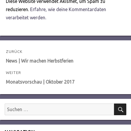
Diese Website verwendet Akismet, um Spam zu
reduzieren.
Erfahre, wie deine Kommentardaten
verarbeitet werden.
Beitragsnavigation
ZURÜCK
Vorheriger
News | Wir machen Herbstferien
Beitrag:
WEITER
Nächster
Monatsvorschau | Oktober 2017
Beitrag:
S
Suchen
nach: