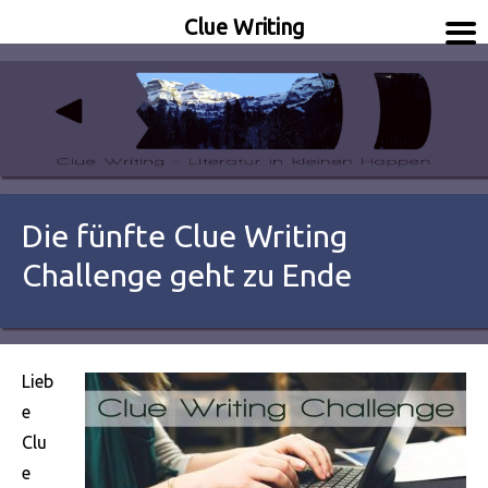
Clue Writing
Literatur in kleinen Happen
Clue Writing
Die fünfte Clue Writing
Challenge geht zu Ende
Lieb
e
Clu
e