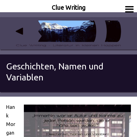
Clue Writing
Literatur in kleinen Happen
Clue Writing
Geschichten, Namen und
Variablen
Han
k
Mor
gan