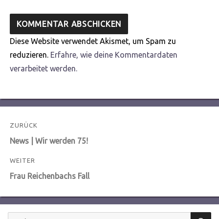
Diese Website verwendet Akismet, um Spam zu
reduzieren.
Erfahre, wie deine Kommentardaten
verarbeitet werden.
Beitragsnavigation
ZURÜCK
Vorheriger
News | Wir werden 75!
Beitrag:
WEITER
Nächster
Frau Reichenbachs Fall
Beitrag:
S
Suchen