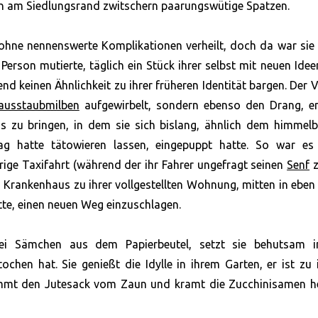
men am Siedlungsrand zwitschern paarungswütige Spatzen.
 ohne nennenswerte Komplikationen verheilt, doch da war sie 
Person mutierte, täglich ein Stück ihrer selbst mit neuen Ide
d keinen Ähnlichkeit zu ihrer früheren Identität bargen. Der V
ausstaubmilben
aufgewirbelt, sondern ebenso den Drang, en
zu bringen, in dem sie sich bislang, ähnlich dem himmelb
ag hatte tätowieren lassen, eingepuppt hatte. So war es
ige Taxifahrt (während der ihr Fahrer ungefragt seinen
Senf
z
Krankenhaus zu ihrer vollgestellten Wohnung, mitten in eben
tte, einen neuen Weg einzuschlagen.
ei Sämchen aus dem Papierbeutel, setzt sie behutsam i
chen hat. Sie genießt die Idylle in ihrem Garten, er ist zu
nimmt den Jutesack vom Zaun und kramt die Zucchinisamen he