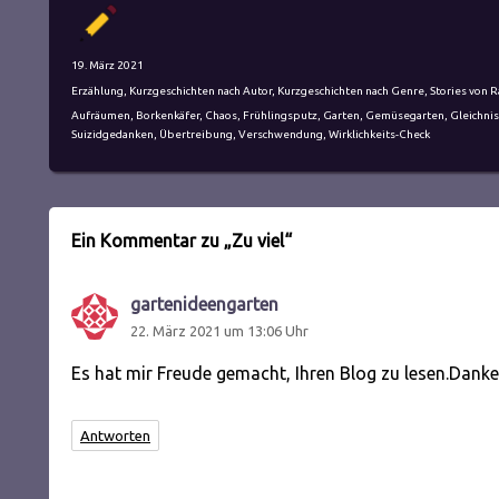
Autor
Veröffentlicht
19. März 2021
am
Kategorien
Erzählung
,
Kurzgeschichten nach Autor
,
Kurzgeschichten nach Genre
,
Stories von R
Schlagwörter
Aufräumen
,
Borkenkäfer
,
Chaos
,
Frühlingsputz
,
Garten
,
Gemüsegarten
,
Gleichnis
Suizidgedanken
,
Übertreibung
,
Verschwendung
,
Wirklichkeits-Check
Ein Kommentar zu „Zu viel“
gartenideengarten
sagt:
22. März 2021 um 13:06 Uhr
Es hat mir Freude gemacht, Ihren Blog zu lesen.Danke,
Antworten