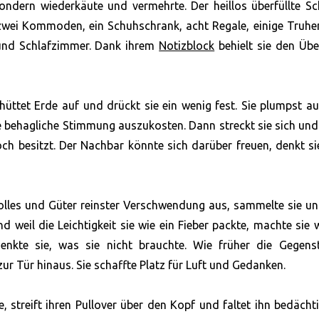
 sondern wiederkäute und vermehrte. Der heillos überfüllte S
ch zwei Kommoden, ein Schuhschrank, acht Regale, einige Truh
r und Schlafzimmer. Dank ihrem
Notizblock
behielt sie den Übe
chüttet Erde auf und drückt sie ein wenig fest. Sie plumpst a
e behagliche Stimmung auszukosten. Dann streckt sie sich und
noch besitzt. Der Nachbar könnte sich darüber freuen, denkt s
volles und Güter reinster Verschwendung aus, sammelte sie u
nd weil die Leichtigkeit sie wie ein Fieber packte, machte sie w
chenkte sie, was sie nicht brauchte. Wie früher die Gegens
r Tür hinaus. Sie schaffte Platz für Luft und Gedanken.
ke, streift ihren Pullover über den Kopf und faltet ihn bedächt