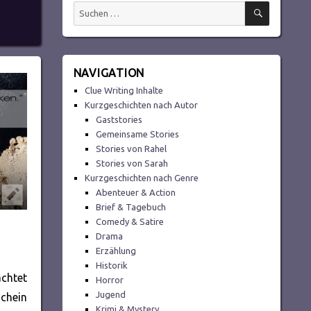
SUCHEN
Suchen
nach:
NAVIGATION
Clue Writing Inhalte
Kurzgeschichten nach Autor
Gaststories
Gemeinsame Stories
Stories von Rahel
Stories von Sarah
Kurzgeschichten nach Genre
Abenteuer & Action
Brief & Tagebuch
Comedy & Satire
Drama
Erzählung
Historik
achtet
Horror
Jugend
schein
Krimi & Mystery