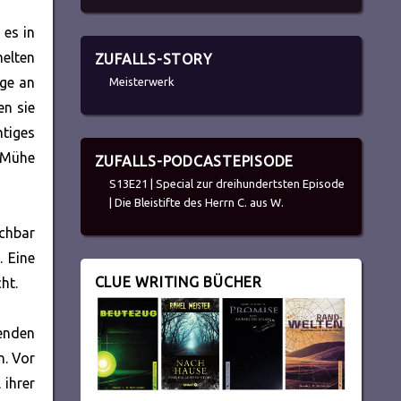
 es in
elten
ZUFALLS-STORY
nge an
Meisterwerk
en sie
tiges
 Mühe
ZUFALLS-PODCASTEPISODE
S13E21 | Special zur dreihundertsten Episode
| Die Bleistifte des Herrn C. aus W.
achbar
. Eine
CLUE WRITING BÜCHER
ht.
lenden
. Vor
 ihrer