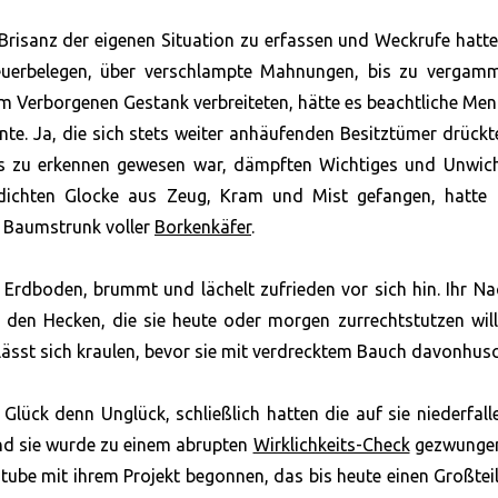
isanz der eigenen Situation zu erfassen und Weckrufe hatte
euerbelegen, über verschlampte Mahnungen, bis zu vergamm
 im Verborgenen Gestank verbreiteten, hätte es beachtliche Me
nnte. Ja, die sich stets weiter anhäufenden Besitztümer drückt
s zu erkennen gewesen war, dämpften Wichtiges und Unwich
lldichten Glocke aus Zeug, Kram und Mist gefangen, hatte
n Baumstrunk voller
Borkenkäfer
.
en Erdboden, brummt und lächelt zufrieden vor sich hin. Ihr N
r den Hecken, die sie heute oder morgen zurrechtstutzen will
 lässt sich kraulen, bevor sie mit verdrecktem Bauch davonhusc
Glück denn Unglück, schließlich hatten die auf sie niederfal
und sie wurde zu einem abrupten
Wirklichkeits-Check
gezwungen
Stube mit ihrem Projekt begonnen, das bis heute einen Großteil