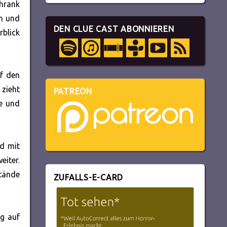
chrank
en und
DEN CLUE CAST ABONNIEREN
rblick
uf den
 zieht
PATREON
ie und
nd mit
eiter.
tände
ZUFALLS-E-CARD
ig auf