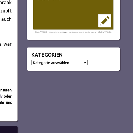
hrank
 zupft
e auch
Es war
KATEGORIEN
Kategorien
unseren
dy
oder
ihr uns