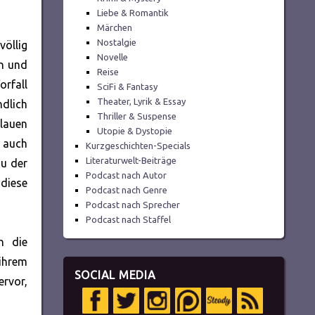
Liebe & Romantik
Märchen
Nostalgie
völlig
Novelle
en und
Reise
orfall
SciFi & Fantasy
Theater, Lyrik & Essay
dlich
Thriller & Suspense
lauen
Utopie & Dystopie
 auch
Kurzgeschichten-Specials
Literaturwelt-Beiträge
u der
Podcast nach Autor
 diese
Podcast nach Genre
Podcast nach Sprecher
Podcast nach Staffel
n die
 ihrem
SOCIAL MEDIA
rvor,