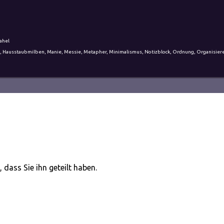
ahel
,
Hausstaubmilben
,
Manie
,
Messie
,
Metapher
,
Minimalismus
,
Notizblock
,
Ordnung
,
Organisier
 dass Sie ihn geteilt haben.