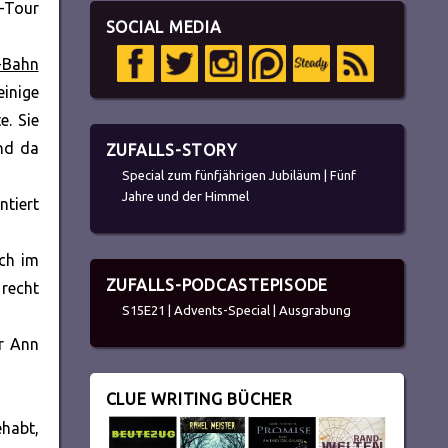
-Tour
SOCIAL MEDIA
-Bahn
einige
e. Sie
und da
ZUFALLS-STORY
Special zum fünfjährigen Jubiläum | Fünf
Jahre und der Himmel
ntiert
ich im
ZUFALLS-PODCASTEPISODE
 recht
S15E21 | Advents-Special | Ausgrabung
hr Ann
CLUE WRITING BÜCHER
ehabt,