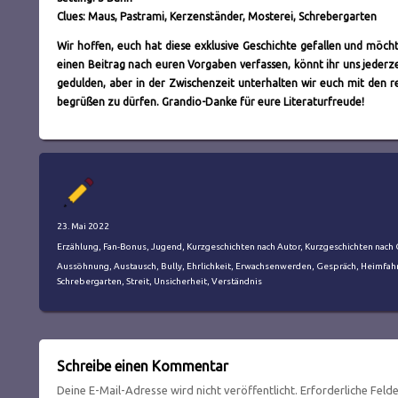
Clues: Maus, Pastrami, Kerzenständer, Mosterei, Schrebergarten
Wir hoffen, euch hat diese exklusive Geschichte gefallen und möc
einen Beitrag nach euren Vorgaben verfassen, könnt ihr uns jederz
gedulden, aber in der Zwischenzeit unterhalten wir euch mit den 
begrüßen zu dürfen. Grandio-Danke für eure Literaturfreude!
Autor
Veröffentlicht
23. Mai 2022
am
Kategorien
Erzählung
,
Fan-Bonus
,
Jugend
,
Kurzgeschichten nach Autor
,
Kurzgeschichten nach
Schlagwörter
Aussöhnung
,
Austausch
,
Bully
,
Ehrlichkeit
,
Erwachsenwerden
,
Gespräch
,
Heimfah
Schrebergarten
,
Streit
,
Unsicherheit
,
Verständnis
Schreibe einen Kommentar
Deine E-Mail-Adresse wird nicht veröffentlicht.
Erforderliche Feld