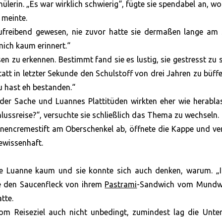
lerin. „Es war wirklich schwierig“, fügte sie spendabel an, w
 meinte.
aufreibend gewesen, nie zuvor hatte sie dermaßen lange am 
mich kaum erinnert.“
en zu erkennen. Bestimmt fand sie es lustig, sie gestresst zu 
att in letzter Sekunde den Schulstoff von drei Jahren zu büffe
Du hast eh bestanden.“
i der Sache und Luannes Plattitüden wirkten eher wie herabl
ussreise?“, versuchte sie schließlich das Thema zu wechseln.
nnencremestift am Oberschenkel ab, öffnete die Kappe und ver
ewissenhaft.
te Luanne kaum und sie konnte sich auch denken, warum. „I
te den Saucenfleck von ihrem
Pastrami
-Sandwich vom Mundwi
tte.
vom Reiseziel auch nicht unbedingt, zumindest lag die Unte