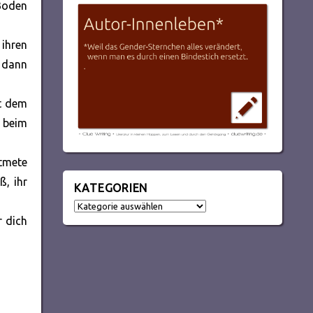
Boden
 ihren
, dann
it dem
 beim
tmete
ß, ihr
KATEGORIEN
Kategorien
r dich