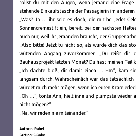
rollst du mit den Augen, wenn jemand eine Frage 
stehende Einkaufstasche der Passagierin im anderen 
„Was? Ja … ihr seid es doch, die mir bei jeder Gel
Sonnencremestift ein, bereit, bei der nächsten Halt
auch nur, weil ihr jemanden braucht, der Gruppenarbei
„Also bitte! Jetzt tu nicht so, als würde dich das s
wütenden Abgang zuvorkommen. „Du reißt dir d
Bauhausprojekt letzten Monat? Du hast meinen Teil 
„Ich dachte bloß, dir damit einen … Hm“, kam si
langsam durch. Wahrscheinlich war das tatsächlich un
würdet mich mehr mögen, wenn ich euren Kram erled
„Oh …“, tönte Ann, hielt inne und plumpste wieder a
nicht mögen?“
„Na, wir reden nie miteinander.“
Autorin: Rahel
Setting: S-Bahn