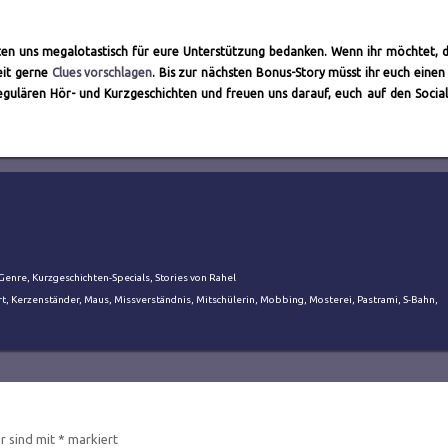
hten uns megalotastisch für eure Unterstützung bedanken. Wenn ihr möchtet, d
eit gerne
Clues vorschlagen
. Bis zur nächsten Bonus-Story müsst ihr euch eine
regulären Hör- und Kurzgeschichten und freuen uns darauf, euch auf den Socia
 Genre
,
Kurzgeschichten-Specials
,
Stories von Rahel
rt
,
Kerzenständer
,
Maus
,
Missverständnis
,
Mitschülerin
,
Mobbing
,
Mosterei
,
Pastrami
,
S-Bahn
,
er sind mit
*
markiert