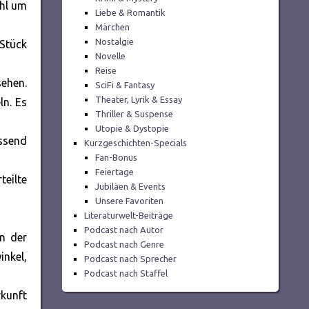
ohl um
Liebe & Romantik
Märchen
Nostalgie
Stück
Novelle
Reise
sehen.
SciFi & Fantasy
Theater, Lyrik & Essay
ln. Es
Thriller & Suspense
Utopie & Dystopie
assend
Kurzgeschichten-Specials
Fan-Bonus
Feiertage
teilte
Jubiläen & Events
Unsere Favoriten
Literaturwelt-Beiträge
Podcast nach Autor
n der
Podcast nach Genre
nkel,
Podcast nach Sprecher
Podcast nach Staffel
rkunft