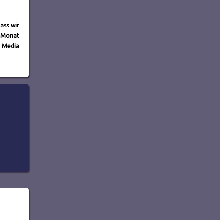
ass wir
n Monat
l Media