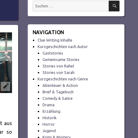
SUCHEN
Suchen
nach:
NAVIGATION
Clue Writing Inhalte
Kurzgeschichten nach Autor
Gaststories
Gemeinsame Stories
Stories von Rahel
Stories von Sarah
Kurzgeschichten nach Genre
Abenteuer & Action
Brief & Tagebuch
Comedy & Satire
Drama
Erzählung
Historik
ft aus
Horror
Jugend
ar so
Krimi & Mystery