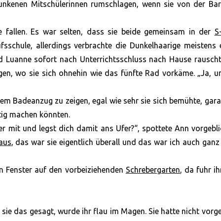
runkenen Mitschülerinnen rumschlagen, wenn sie von der Bar
ne fallen. Es war selten, dass sie beide gemeinsam in der
S
sschule, allerdings verbrachte die Dunkelhaarige meistens 
d Luanne sofort nach Unterrichtsschluss nach Hause rauscht
gen, wo sie sich ohnehin wie das fünfte Rad vorkäme. „Ja, 
inem Badeanzug zu zeigen, egal wie sehr sie sich bemühte, gara
ustig machen könnten.
 mit und legst dich damit ans Ufer?“, spottete Ann vorgebl
aus
, das war sie eigentlich überall und das war ich auch ganz
dem Fenster auf den vorbeiziehenden
Schrebergarten
, da fuhr i
sie das gesagt, wurde ihr flau im Magen. Sie hatte nicht vorg