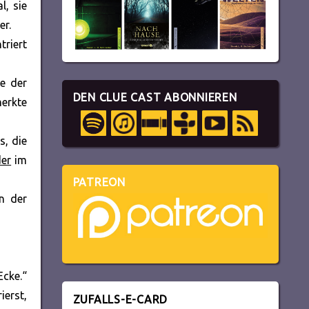
l, sie
er.
triert
e der
DEN CLUE CAST ABONNIEREN
merkte
s, die
der
im
PATREON
in der
Ecke.“
ierst,
ZUFALLS-E-CARD