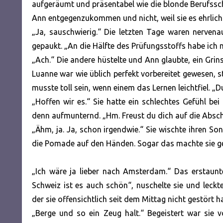
aufgeräumt und präsentabel wie die blonde Berufsschü
Ann entgegenzukommen und nicht, weil sie es ehrlich
„Ja, sauschwierig.“ Die letzten Tage waren nerven
gepaukt. „An die Hälfte des Prüfungsstoffs habe ich 
„Ach.“ Die andere hüstelte und Ann glaubte, ein Grins
Luanne war wie üblich perfekt vorbereitet gewesen, st
musste toll sein, wenn einem das Lernen leichtfiel. „
„Hoffen wir es.“ Sie hatte ein schlechtes Gefühl be
denn aufmunternd. „Hm. Freust du dich auf die Abschl
„Ähm, ja. Ja, schon irgendwie.“ Sie wischte ihren So
die Pomade auf den Händen. Sogar das machte sie g
„Ich wäre ja lieber nach Amsterdam.“ Das erstaun
Schweiz ist es auch schön“, nuschelte sie und leck
der sie offensichtlich seit dem Mittag nicht gestört ha
„Berge und so ein Zeug halt.“ Begeistert war sie 