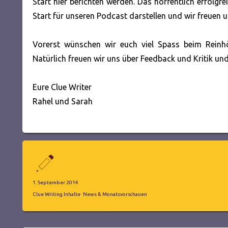
Start hier berichten werden. Das hoffentlich erfolgr
Start für unseren Podcast darstellen und wir freuen 
Vorerst wünschen wir euch viel Spass beim Reinh
Natürlich freuen wir uns über Feedback und Kritik u
Eure Clue Writer
Rahel und Sarah
Autor
Veröffentlicht
1. September 2014
am
Kategorien
Clue Writing Inhalte
,
News & Monatsvorschauen