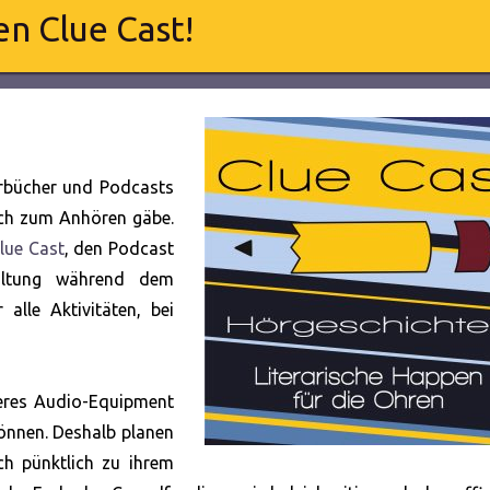
n Clue Cast!
örbücher und Podcasts
uch zum Anhören gäbe.
lue Cast
, den Podcast
haltung während dem
alle Aktivitäten, bei
seres Audio-Equipment
können. Deshalb planen
ch pünktlich zu ihrem