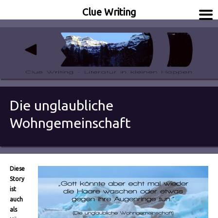
Clue Writing
Literatur in kleinen Happen
Clue Writing
Die unglaubliche
Wohngemeinschaft
Diese
Story
ist
auch
als