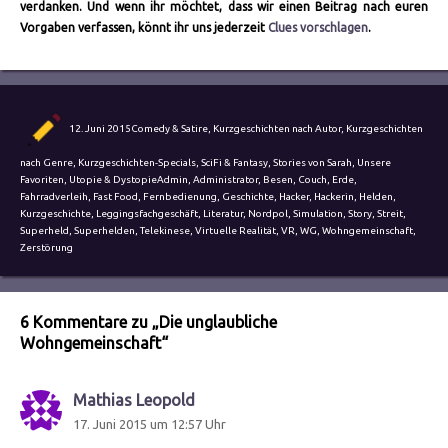
verdanken. Und wenn ihr möchtet, dass wir einen Beitrag nach euren
Vorgaben verfassen, könnt ihr uns jederzeit
Clues vorschlagen
.
Autor
Veröffentlicht
Kategorien
12. Juni 2015
Comedy & Satire
,
Kurzgeschichten nach Autor
,
Kurzgeschichten
am
nach Genre
,
Kurzgeschichten-Specials
,
SciFi & Fantasy
,
Stories von Sarah
,
Unsere
Schlagwörter
Favoriten
,
Utopie & Dystopie
Admin
,
Administrator
,
Besen
,
Couch
,
Erde
,
Fahrradverleih
,
Fast Food
,
Fernbedienung
,
Geschichte
,
Hacker
,
Hackerin
,
Helden
,
Kurzgeschichte
,
Leggingsfachgeschäft
,
Literatur
,
Nordpol
,
Simulation
,
Story
,
Streit
,
Superheld
,
Superhelden
,
Telekinese
,
Virtuelle Realität
,
VR
,
WG
,
Wohngemeinschaft
,
Zerstörung
6 Kommentare zu „Die unglaubliche
Wohngemeinschaft“
Mathias Leopold
sagt:
17. Juni 2015 um 12:57 Uhr