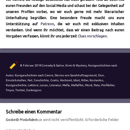
euren Freunden auf den Social Media und schaut bei der Gelegenheit auf
unseren Profilen vorbei, wo wir euch gerne mit mehr literarischer
Unterhaltung begrüßen. Eine besondere Freude macht uns eure
Unterstützung auf
Patreon
, die wir euch mit exklusiven Inhalten
verdanken. Und wenn ihr möchtet, dass wir einen Beitrag nach euren
Vorgaben verfassen, könnt ihr uns jederzeit
Clues vorschlagen
.
Autor
Veröffentlicht
Kategorien
8. Februar 2019
Comedy & Satire
,
Krimi & Mystery
,
Kurzgeschichten nach
am
Schlagwörter
Autor
,
Kurzgeschichten nach Genre
,
Stories von Sarah
Auftragsmord
,
Don
,
Einstichstellen
,
Fail
,
Geschichte
,
Gratis
,
Hochzeit
,
Idiot
,
Killer
,
Kostenlos
,
Kurzgeschichte
,
Lektüre
,
Lesen
,
Literatur
,
Mafia
,
Mafiafilm
,
Mord
,
Pate
,
Profikiller
,
Trope
,
Trottel
,
Zuckerguss
Schreibe einen Kommentar
Deine E-Mail-Adresse wird nicht veröffentlicht.
Erforderliche Felder sind mit
*
markiert