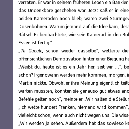
verraten. Er war in seinem früheren Leben ein Bankie
das Undenkbare geschehen war. Jetzt saß er in eine
beiden Kameraden noch blieb, waren zwei Sturmgew
Dosenbohnen. Warum jemand auf die Idee kam, derart
Rätsel. Er beobachtete, wie sein Kamerad in den Boh
Essen ist fertig.“
„
Ta Gueule
, schon wieder dasselbe“, wetterte die
offensichtlichen Demotivation hinter einer Biegung he
„Weißt du, heute ist es ein Jahr her, seit wir …“,
schon? Irgendwann werden mehr kommen, morgen, in e
Martin nickte. Obwohl er ihre Meinung eigentlich teil
warten mussten, konnten sie genauso gut etwas ander
Befehle gelten noch“, meinte er. „Wir halten die Stellu
„Ich wette hundert Franken, niemand wird kommen“, 
vielleicht schon, wenn auch nicht wegen uns. Die wis
„Wir werden ja sehen. Außerdem hat das sowieso ke