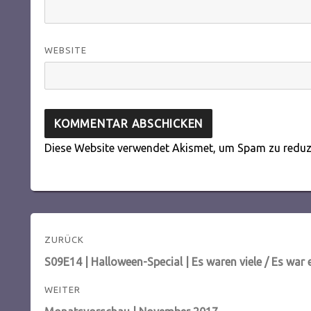
WEBSITE
Diese Website verwendet Akismet, um Spam zu reduz
Beitragsnavigation
ZURÜCK
Vorheriger
S09E14 | Halloween-Special | Es waren viele / Es war 
Beitrag:
WEITER
Nächster