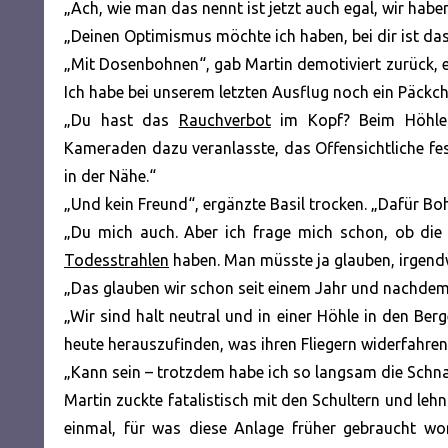
„Ach, wie man das nennt ist jetzt auch egal, wir habe
„Deinen Optimismus möchte ich haben, bei dir ist das
„Mit Dosenbohnen“, gab Martin demotiviert zurück, 
Ich habe bei unserem letzten Ausflug noch ein Päck
„Du hast das
Rauchverbot
im Kopf? Beim Höhlene
Kameraden dazu veranlasste, das Offensichtliche fest
in der Nähe.“
„Und kein Freund“, ergänzte Basil trocken. „Dafür Bo
„Du mich auch. Aber ich frage mich schon, ob die
Todesstrahlen
haben. Man müsste ja glauben, irgendw
„Das glauben wir schon seit einem Jahr und nachdem
„Wir sind halt neutral und in einer Höhle in den Ber
heute herauszufinden, was ihren Fliegern widerfahren 
„Kann sein – trotzdem habe ich so langsam die Schna
Martin zuckte fatalistisch mit den Schultern und leh
einmal, für was diese Anlage früher gebraucht wo