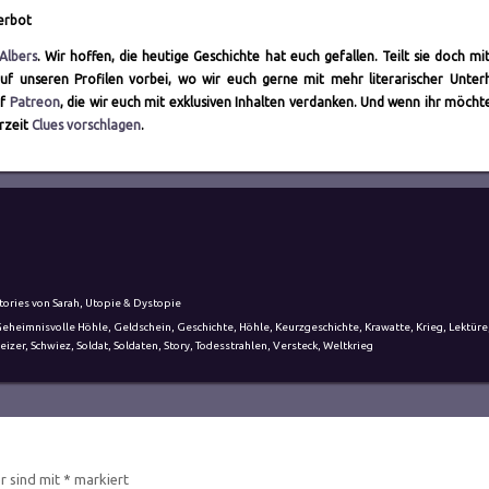
erbot
Albers
. Wir hoffen, die heutige Geschichte hat euch gefallen. Teilt sie doch mi
f unseren Profilen vorbei, wo wir euch gerne mit mehr literarischer Unter
uf
Patreon
, die wir euch mit exklusiven Inhalten verdanken. Und wenn ihr möchte
erzeit
Clues vorschlagen
.
tories von Sarah
,
Utopie & Dystopie
eheimnisvolle Höhle
,
Geldschein
,
Geschichte
,
Höhle
,
Keurzgeschichte
,
Krawatte
,
Krieg
,
Lektüre
eizer
,
Schwiez
,
Soldat
,
Soldaten
,
Story
,
Todesstrahlen
,
Versteck
,
Weltkrieg
er sind mit
*
markiert