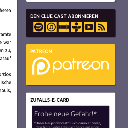
üheren
DEN CLUE CAST ABONNIEREN
kramte
te war
en zu,
PATREON
arauf
ortlos
oische
mpuls,
ZUFALLS-E-CARD