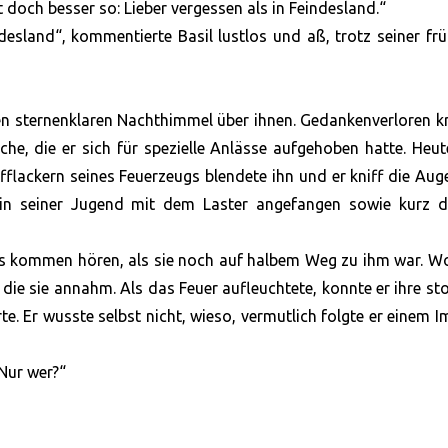
t doch besser so: Lieber vergessen als in Feindesland.“
esland“, kommentierte Basil lustlos und aß, trotz seiner fr
en sternenklaren Nachthimmel über ihnen. Gedankenverloren 
che, die er sich für spezielle Anlässe aufgehoben hatte. Heu
ufflackern seines Feuerzeugs blendete ihn und er kniff die Aug
r in seiner Jugend mit dem Laster angefangen sowie kurz d
its kommen hören, als sie noch auf halbem Weg zu ihm war. W
, die sie annahm. Als das Feuer aufleuchtete, konnte er ihre st
rte. Er wusste selbst nicht, wieso, vermutlich folgte er einem I
Nur wer?“