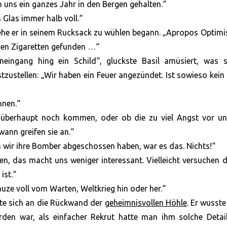
n uns ein ganzes Jahr in den Bergen gehalten.“
 Glas immer halb voll.“
ehe er in seinem Rucksack zu wühlen begann. „Apropos Optim
chen Zigaretten gefunden …“
ingang hing ein Schild“, gluckste Basil amüsiert, was s
zustellen: „Wir haben ein Feuer angezündet. Ist sowieso kein
hnen.“
 überhaupt noch kommen, oder ob die zu viel Angst vor un
ann greifen sie an.“
 wir ihre Bomber abgeschossen haben, war es das. Nichts!“
gen, das macht uns weniger interessant. Vielleicht versuchen d
ist.“
uze voll vom Warten, Weltkrieg hin oder her.“
nte sich an die Rückwand der
geheimnisvollen Höhle
. Er wusste
rden war, als einfacher Rekrut hatte man ihm solche Detail