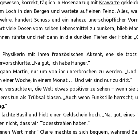
r gewesen, korrekt, täglich in Hosenanzug mit
Krawatte
gekleide
m Loch in den Bergen und wartete auf einen Feind. Alles, w
ehre, hundert Schuss und ein nahezu unerschöpflicher Vorr
 viele Dosen vom selben Lebensmittel zu bunkern, blieb Mar
nen rührte und rief dann in die dunklen Tiefen der Höhle: „C
 Physikerin mit ihren französischen Akzent, ehe sie trotz 
rvorschlurfte. „Na gut, ich habe Hunger.“
 begann Martin, nur um von ihr unterbrochen zu werden. „Un
iner Woche, in einem Monat … Und wir sind nur zu dritt.“
te, versuchte er, die Welt etwas positiver zu sehen – wenn sie
es tun als Trübsal blasen. „Auch wenn Funkstille herrscht, 
ng.“
lachte Basil und hielt einen
Geldschein
hoch. „Na, gut, eines
sen nicht, dass wir Todesstrahlen haben.“
inen Wert mehr.“ Claire machte es sich bequem, während Bas