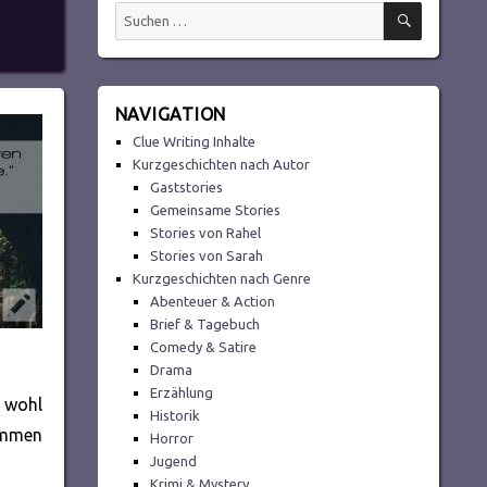
SUCHEN
Suchen
nach:
NAVIGATION
Clue Writing Inhalte
Kurzgeschichten nach Autor
Gaststories
Gemeinsame Stories
Stories von Rahel
Stories von Sarah
Kurzgeschichten nach Genre
Abenteuer & Action
Brief & Tagebuch
Comedy & Satire
Drama
Erzählung
n wohl
Historik
lammen
Horror
Jugend
Krimi & Mystery