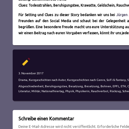
Clues: Todesstrahlen, Beruhigungstee, Krawatte, Geldschein, Rauchv
Für Setting und Clues zu dieser Story bedanken wir uns bei
Jürgen 
Freunden auf den Social Media und schaut bei der Gelegenheit au
begrüßen. Eine besondere Freude macht uns eure Unterstützung a
wir einen Beitrag nach euren Vorgaben verfassen, könnt ihr uns jed
Autor
Veröffentlicht
3. November 2017
am
Kategorien
Drama
,
Kurzgeschichten nach Autor
,
Kurzgeschichten nach Genre
,
SciFi & Fantasy
,
S
Schlagwörter
Abgeschiedenheit
,
Beruhigungstee
,
Besatzung
,
Besetzung
,
Bohnen
,
EPFL
,
ETH
,
G
Literatur
,
Militär
,
Nationalfeiertag
,
Physik
,
Physikerin
,
Rauchverbot
,
Rückzug
,
Schw
Schreibe einen Kommentar
Deine E-Mail-Adresse wird nicht veröffentlicht.
Erforderliche Feld