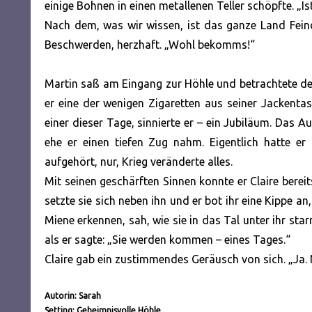
einige Bohnen in einen metallenen Teller schöpfte. „Is
Nach dem, was wir wissen, ist das ganze Land Feind
Beschwerden, herzhaft. „Wohl bekomms!“
Martin saß am Eingang zur Höhle und betrachtete d
er eine der wenigen Zigaretten aus seiner Jackentas
einer dieser Tage, sinnierte er – ein Jubiläum. Das A
ehe er einen tiefen Zug nahm. Eigentlich hatte e
aufgehört, nur, Krieg veränderte alles.
Mit seinen geschärften Sinnen konnte er Claire bere
setzte sie sich neben ihn und er bot ihr eine Kippe an
Miene erkennen, sah, wie sie in das Tal unter ihr star
als er sagte: „Sie werden kommen – eines Tages.“
Claire gab ein zustimmendes Geräusch von sich. „Ja. 
Autorin: Sarah
Setting: Geheimnisvolle Höhle