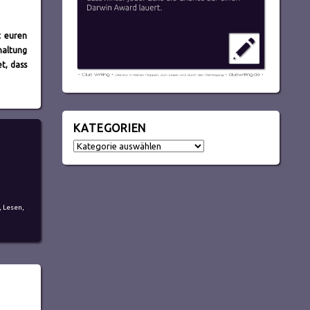
t euren
haltung
t, dass
KATEGORIEN
Kategorien
,
Lesen
,