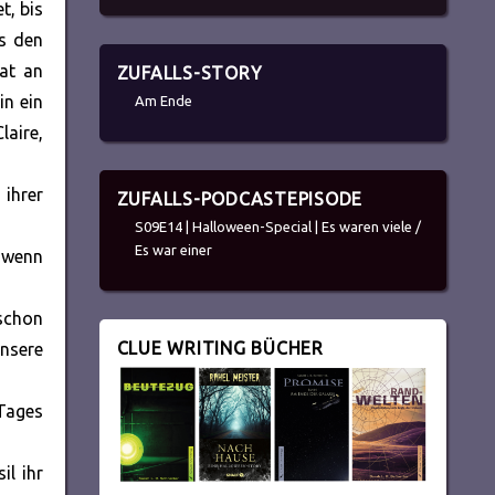
t, bis
as den
at an
ZUFALLS-STORY
in ein
Am Ende
laire,
ihrer
ZUFALLS-PODCASTEPISODE
S09E14 | Halloween-Special | Es waren viele /
Es war einer
d wenn
 schon
CLUE WRITING BÜCHER
unsere
 Tages
il ihr