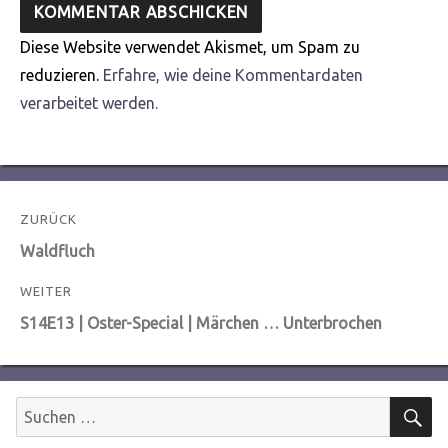
Diese Website verwendet Akismet, um Spam zu
reduzieren.
Erfahre, wie deine Kommentardaten
verarbeitet werden.
Beitragsnavigation
ZURÜCK
Vorheriger
Waldfluch
Beitrag:
WEITER
Nächster
S14E13 | Oster-Special | Märchen … Unterbrochen
Beitrag:
S
Suchen
nach: