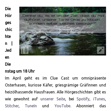
Die
Hör
ges
chic
hte
n |
Jed
en
Die
nstag um 18 Uhr
Im April geht es im Clue Cast um omnipräsente
Osterhasen, kuriose Käfer, griesgrämige Gräfinnen und
heizölhassende Hausfrauen. Alle Hörgeschichten gibt es
wie gewohnt auf
unserer Seite
, bei
Spotify
,
iTunes
,
Stitcher
,
TuneIn
und
YouTube
. Abonniert das