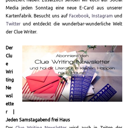
Media jeden Sonntag eine neue E-Card aus unserer
Kartenfabrik. Besucht uns auf
Facebook
,
Instagram
und
Twitter
und entdeckt die wunderbar-wunderliche Welt
der Clue Writer.
Der
Clu
e
Wri
ting
Ne
wsl
ette
r |
Jeden Samstagabend frei Haus
Der
Clue Writing Newsletter
wird auch in Zeiten der