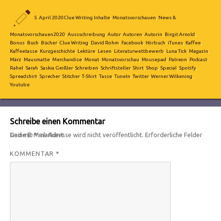
Autor
Veröffentlicht
Kategorien
5. April 2020
Clue Writing Inhalte
,
Monatsvorschauen
,
News &
am
Schlagwörter
Monatsvorschauen
2020
,
Aussschreibung
,
Autor
,
Autoren
,
Autorin
,
Birgit Arnold
,
Bonus
,
Buch
,
Bücher
,
Clue Writing
,
David Rohm
,
Facebook
,
Hörbuch
,
iTunes
,
Kaffee
,
Kaffeetasse
,
Kurzgeschichte
,
Lektüre
,
Lesen
,
Literaturwettbewerb
,
Luna Tick
,
Magazin
,
März
,
Mausmatte
,
Merchandise
,
Monat
,
Monatsvorschau
,
Mousepad
,
Patreon
,
Podcast
,
Rahel
,
Sarah
,
Saskia Geißler
,
Schreiben
,
Schriftsteller
,
Shirt
,
Shop
,
Special
,
Spotify
,
Spreadshirt
,
Sprecher
,
Stitcher
,
T-Shirt
,
Tasse
,
TuneIn
,
Twitter
,
Werner Wilkening
,
Youtube
Schreibe einen Kommentar
Deine E-Mail-Adresse wird nicht veröffentlicht.
Erforderliche Felder sind mit
*
markiert
KOMMENTAR
*