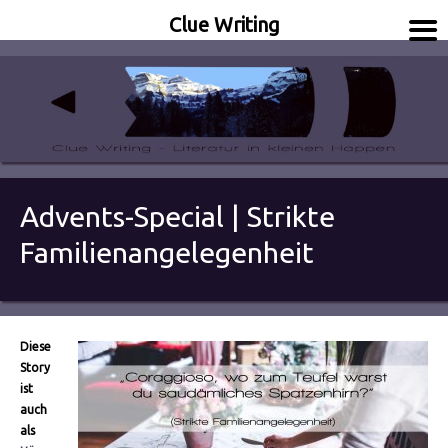
Clue Writing
Literatur in kleinen Happen
Clue Writing
Advents-Special | Strikte
Familienangelegenheit
Diese
Story
ist
auch
als