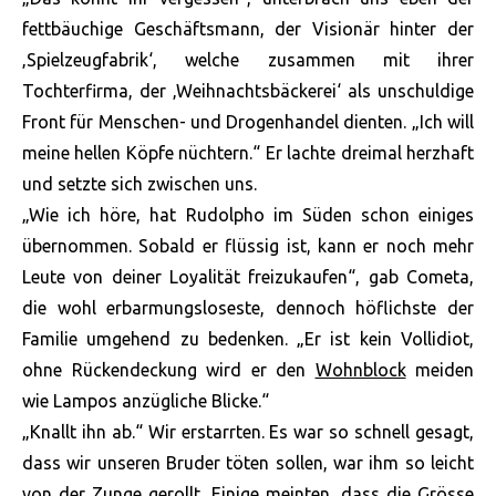
fettbäuchige Geschäftsmann, der Visionär hinter der
‚Spielzeugfabrik‘, welche zusammen mit ihrer
Tochterfirma, der ‚Weihnachtsbäckerei‘ als unschuldige
Front für Menschen- und Drogenhandel dienten. „Ich will
meine hellen Köpfe nüchtern.“ Er lachte dreimal herzhaft
und setzte sich zwischen uns.
„Wie ich höre, hat Rudolpho im Süden schon einiges
übernommen. Sobald er flüssig ist, kann er noch mehr
Leute von deiner Loyalität freizukaufen“, gab Cometa,
die wohl erbarmungsloseste, dennoch höflichste der
Familie umgehend zu bedenken. „Er ist kein Vollidiot,
ohne Rückendeckung wird er den
Wohnblock
meiden
wie Lampos anzügliche Blicke.“
„Knallt ihn ab.“ Wir erstarrten. Es war so schnell gesagt,
dass wir unseren Bruder töten sollen, war ihm so leicht
von der Zunge gerollt. Einige meinten, dass die Grösse