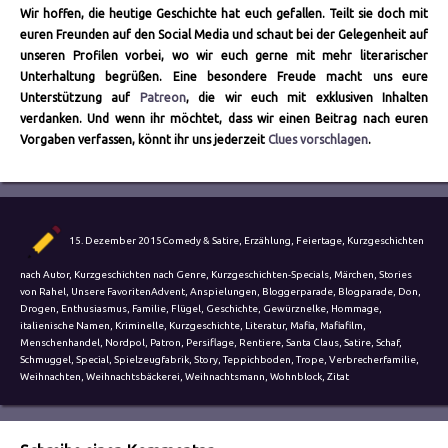
Wir hoffen, die heutige Geschichte hat euch gefallen. Teilt sie doch mit
euren Freunden auf den Social Media und schaut bei der Gelegenheit auf
unseren Profilen vorbei, wo wir euch gerne mit mehr literarischer
Unterhaltung begrüßen. Eine besondere Freude macht uns eure
Unterstützung auf
Patreon
, die wir euch mit exklusiven Inhalten
verdanken. Und wenn ihr möchtet, dass wir einen Beitrag nach euren
Vorgaben verfassen, könnt ihr uns jederzeit
Clues vorschlagen
.
Autor
Veröffentlicht
Kategorien
15. Dezember 2015
Comedy & Satire
,
Erzählung
,
Feiertage
,
Kurzgeschichten
am
nach Autor
,
Kurzgeschichten nach Genre
,
Kurzgeschichten-Specials
,
Märchen
,
Stories
Schlagwörter
von Rahel
,
Unsere Favoriten
Advent
,
Anspielungen
,
Bloggerparade
,
Blogparade
,
Don
,
Drogen
,
Enthusiasmus
,
Familie
,
Flügel
,
Geschichte
,
Gewürznelke
,
Hommage
,
italienische Namen
,
Kriminelle
,
Kurzgeschichte
,
Literatur
,
Mafia
,
Mafiafilm
,
Menschenhandel
,
Nordpol
,
Patron
,
Persiflage
,
Rentiere
,
Santa Claus
,
Satire
,
Schaf
,
Schmuggel
,
Special
,
Spielzeugfabrik
,
Story
,
Teppichboden
,
Trope
,
Verbrecherfamilie
,
Weihnachten
,
Weihnachtsbäckerei
,
Weihnachtsmann
,
Wohnblock
,
Zitat