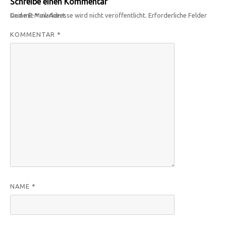
Schreibe einen Kommentar
Deine E-Mail-Adresse wird nicht veröffentlicht.
Erforderliche Felder sind mit
*
markiert
KOMMENTAR
*
NAME
*