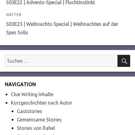
Vorheriger
S03E22 | Advents-Special | Fluchtinstinkt
Beitrag:
WEITER
Nächster
S03E23 | Weihnachts-Special | Weihnachten auf der
Beitrag:
Spes Solis
S
Suchen
nach:
NAVIGATION
Clue Writing Inhalte
Kurzgeschichten nach Autor
Gaststories
Gemeinsame Stories
Stories von Rahel