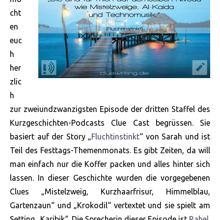
cht
en
euc
h
her
zlic
h
zur zweiundzwanzigsten Episode der dritten Staffel des
Kurzgeschichten-Podcasts Clue Cast begrüssen. Sie
basiert auf der Story „
Fluchtinstinkt
“ von Sarah und ist
Teil des Festtags-Themenmonats. Es gibt Zeiten, da will
man einfach nur die Koffer packen und alles hinter sich
lassen. In dieser Geschichte wurden die vorgegebenen
Clues „Mistelzweig, Kurzhaarfrisur, Himmelblau,
Gartenzaun“ und „Krokodil“ vertextet und sie spielt am
Setting „Karibik“. Die Sprecherin dieser Episode ist
Rahel
.