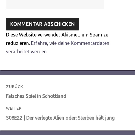
Diese Website verwendet Akismet, um Spam zu
reduzieren.
Erfahre, wie deine Kommentardaten
verarbeitet werden.
Beitragsnavigation
ZURÜCK
Vorheriger
Falsches Spiel in Schottland
Beitrag:
WEITER
Nächster
S08E22 | Der verlegte Alien oder: Sterben hält jung
Beitrag: