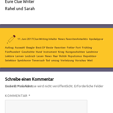
Eure Clue Writer
Rahel und Sarah
Autor
Veröffentlicht
Kategorien
Schlagwörter
11. Juni 2017
Clue Writing Inhalte
,
News: Favoriten
Antarktis
,
Apokalypse
,
am
Aufzug
,
Auswahl
,
Beagle
,
Best Of
,
Beste
,
Favoriten
,
Fehler
,
Fort
,
Frühling
,
Fünfhundert
,
Geschichte
,
Hund
,
Instrument
,
Krieg
,
Kurzgeschichten
,
Landmine
,
Lektüre
,
Lernen
,
Lesbisch
,
Lesen
,
News
,
Paar
,
Politik
,
Populismus
,
Repetition
,
Selektion
,
Symbhonie
,
Tieversuch
,
Tod
,
umzug
,
Verletzung
,
Vorschau
,
Weil
Schreibe einen Kommentar
Deine E-Mail-Adresse wird nicht veröffentlicht.
Erforderliche Felder sind mit
*
markiert
KOMMENTAR
*