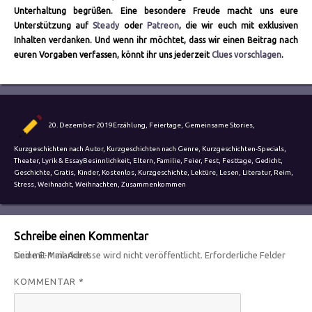
Unterhaltung begrüßen. Eine besondere Freude macht uns eure
Unterstützung auf
Steady
oder
Patreon
, die wir euch mit exklusiven
Inhalten verdanken. Und wenn ihr möchtet, dass wir einen Beitrag nach
euren Vorgaben verfassen, könnt ihr uns jederzeit
Clues vorschlagen
.
Autor
Veröffentlicht
Kategorien
20. Dezember 2019
Erzählung
,
Feiertage
,
Gemeinsame Stories
,
am
Kurzgeschichten nach Autor
,
Kurzgeschichten nach Genre
,
Kurzgeschichten-Specials
,
Schlagwörter
Theater, Lyrik & Essay
Besinnlichkeit
,
Eltern
,
Familie
,
Feier
,
Fest
,
Festtage
,
Gedicht
,
Geschichte
,
Gratis
,
Kinder
,
Kostenlos
,
Kurzgeschichte
,
Lektüre
,
Lesen
,
Literatur
,
Reim
,
Stress
,
Weihnacht
,
Weihnachten
,
Zusammenkommen
Schreibe einen Kommentar
Deine E-Mail-Adresse wird nicht veröffentlicht.
Erforderliche Felder sind mit
*
markiert
KOMMENTAR
*