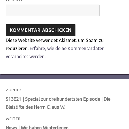
Diese Website verwendet Akismet, um Spam zu
reduzieren.
Erfahre, wie deine Kommentardaten
verarbeitet werden.
Beitragsnavigation
ZURÜCK
Vorheriger
S13E21 | Special zur dreihundertsten Episode | Die
Beitrag:
Bleistifte des Herrn C. aus W.
WEITER
Nächster
News | Wir haben Winterferien