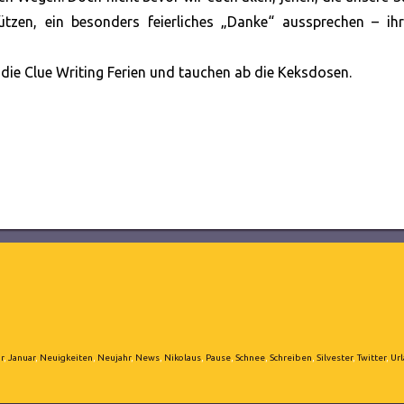
ützen, ein besonders feierliches „Danke“ aussprechen – ihr
die Clue Writing Ferien und tauchen ab die Keksdosen.
r
,
Januar
,
Neuigkeiten
,
Neujahr
,
News
,
Nikolaus
,
Pause
,
Schnee
,
Schreiben
,
Silvester
,
Twitter
,
Ur