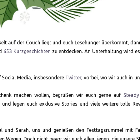
kelt auf der Couch liegt und euch Lesehunger überkommt, dan
d
653 Kurzgeschichten
zu entdecken. An Unterhaltung wird es
uf Social Media, insbesondere
Twitter
, vorbei, wo wir auch in u
eschenk machen wollen, begrüßen wir euch gerne auf
Steady
und legen euch exklusive Stories und viele weitere tolle R
el und Sarah, uns und genießen den Festtagsrummel mit Fam
n Wegen. Doch nicht bevor wir euch allen, jenen, die unsere S