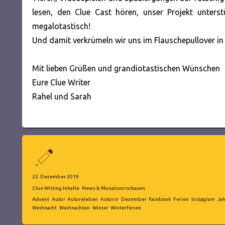
lesen, den Clue Cast hören, unser Projekt unterst
megalotastisch!
Und damit verkrümeln wir uns im Flauschepullover in 
Mit lieben Grüßen und grandiotastischen Wünschen
Eure Clue Writer
Rahel und Sarah
Autor
Veröffentlicht
22. Dezember 2019
am
Kategorien
Clue Writing Inhalte
,
News & Monatsvorschauen
Schlagwörter
Advent
,
Autor
,
Autoreleben
,
Autorin
,
Dezember
,
Facebook
,
Ferien
,
Instagram
,
Jah
Weihnacht
,
Weihnachten
,
Winter
,
Winterferien