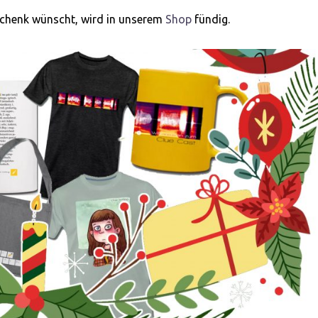
schenk wünscht, wird in unserem
Shop
fündig.