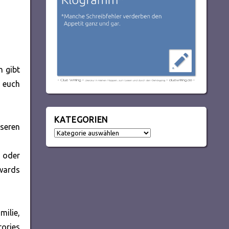
n gibt
 euch
KATEGORIEN
nseren
Kategorien
oder
ewards
ilie,
tories