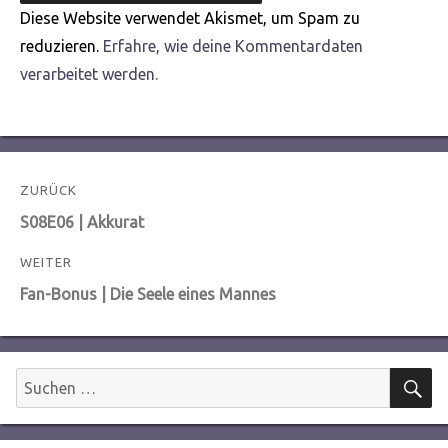
Diese Website verwendet Akismet, um Spam zu
reduzieren.
Erfahre, wie deine Kommentardaten
verarbeitet werden.
Beitragsnavigation
ZURÜCK
Vorheriger
S08E06 | Akkurat
Beitrag:
WEITER
Nächster
Fan-Bonus | Die Seele eines Mannes
Beitrag:
S
Suchen
nach: