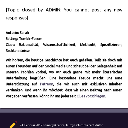
[Topic closed by ADMIN: You cannot post any new
responses]
Autorin: Sarah
Setting: Tumblr-Forum
Clues: Rationalität, Wissenschaftlichkeit, Methodik, Spezifizieren,
Fachkenntnisse
Wir hoffen, die heutige Geschichte hat euch gefallen. Teilt sie doch mit
euren Freunden auf den Social Media und schaut bei der Gelegenheit auf
unseren Profilen vorbei, wo wir euch gerne mit mehr literarischer
Unterhaltung begrüßen. Eine besondere Freude macht uns eure
Unterstützung auf
Patreon
, die wir euch mit exklusiven Inhalten
verdanken. Und wenn ihr möchtet, dass wir einen Beitrag nach euren
Vorgaben verfassen, könnt ihr uns jederzeit
Clues vorschlagen
.
Autor
Veröffentlicht
Kategorien
24. Februar 2017
Comedy & Satire
,
Kurzgeschichten nach Autor
,
am