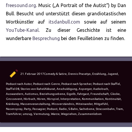
freesound.org
. Music („A Portrait of the Autist“) by Dan
Bull. Besucht und unterstützt diesen grandiotastischen
Wortkünstler auf
itsdanbull.com
sowie auf seinem
YouTube-Kanal
. Zu dieser Geschichte ist eine
wunderbare
Besprechung
bei den Feuilletönen zu finden.
Autor
Veröffentlicht
Kategorien
21. Februar 2017
Comedy & Satire
,
Dennis Prasetyo
,
Erzählung
,
Jugend
,
am
Podcast nach Autor
,
Podcast nach Genre
,
Podcast nach Sprecher
,
Podcast nach Staffel
,
Schlagwörter
Staffel 08
,
Stories von Rahel
Akkurat
,
Anschuldigung
,
Asperger
,
Audiobuch
,
Auswandern
,
Autismus
,
Beziehungsebene
,
Eigelb
,
Fahrgast
,
Freundschaft
,
Glocke
,
Grossevent
,
Hörbuch
,
Hören
,
Hörspiel
,
Interpretation
,
Kommunikation
,
Kontinuität
,
Kränkung
,
Massenveranstaltung
,
Missverständnis
,
Miteinander
,
Mitgefühl
,
Nasenspray
,
Party
,
Passagier
,
Podcast
,
Radio
,
S-Bahn
,
Sachebene
,
Strassenbahn
,
Tram
,
Tramführer
,
umzug
,
Vermutung
,
Warze
,
Wegziehen
,
Zusammenleben