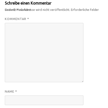
Schreibe einen Kommentar
Deine E-Mail-Adresse wird nicht veröffentlicht.
Erforderliche Felder sind mit
*
markiert
KOMMENTAR
*
NAME
*