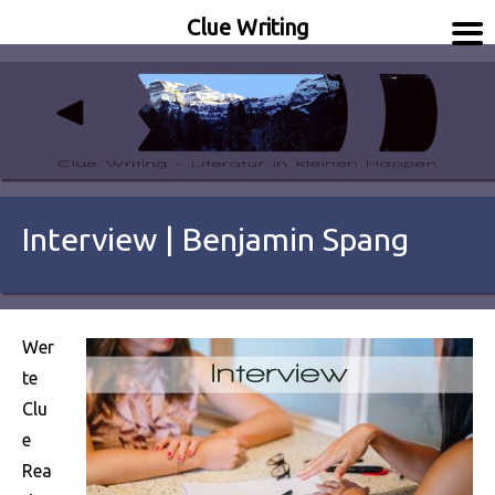
Clue Writing
Literatur in kleinen Happen
Clue Writing
Interview | Benjamin Spang
Wer
te
Clu
e
Rea