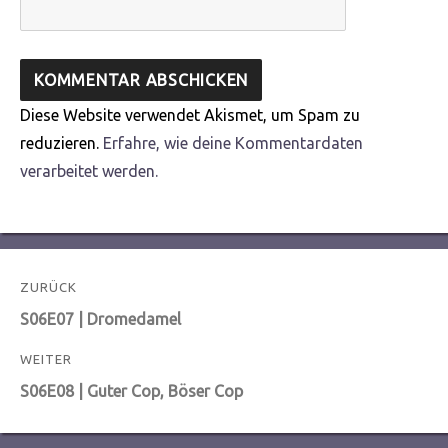
Diese Website verwendet Akismet, um Spam zu
reduzieren.
Erfahre, wie deine Kommentardaten
verarbeitet werden.
Beitragsnavigation
ZURÜCK
Vorheriger
S06E07 | Dromedamel
Beitrag:
WEITER
Nächster
S06E08 | Guter Cop, Böser Cop
Beitrag: