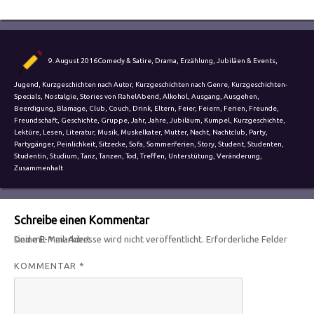
Autor
Veröffentlicht
Kategorien
9. August 2016
Comedy & Satire
,
Drama
,
Erzählung
,
Jubiläen & Events
,
am
Jugend
,
Kurzgeschichten nach Autor
,
Kurzgeschichten nach Genre
,
Kurzgeschichten-
Schlagwörter
Specials
,
Nostalgie
,
Stories von Rahel
Abend
,
Alkohol
,
Ausgang
,
Ausgehen
,
Beerdigung
,
Blamage
,
Club
,
Couch
,
Drink
,
Eltern
,
Feier
,
Feiern
,
Ferien
,
Freunde
,
Freundschaft
,
Geschichte
,
Gruppe
,
Jahr
,
Jahre
,
Jubiläum
,
Kumpel
,
Kurzgeschichte
,
Lektüre
,
Lesen
,
Literatur
,
Musik
,
Muskelkater
,
Mutter
,
Nacht
,
Nachtclub
,
Party
,
Partygänger
,
Peinlichkeit
,
Sitzecke
,
Sofa
,
Sommerferien
,
Story
,
Student
,
Studenten
,
Studentin
,
Studium
,
Tanz
,
Tanzen
,
Tod
,
Treffen
,
Unterstütung
,
Veränderung
,
Zusammenhalt
Schreibe einen Kommentar
Deine E-Mail-Adresse wird nicht veröffentlicht.
Erforderliche Felder sind mit
*
markiert
KOMMENTAR
*