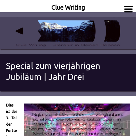
Clue Writing
Literatur in kleinen Happen
Clue Writing
Special zum vierjährigen
Jubiläum | Jahr Drei
Dies
ist der
3. Teil
der
Fortse