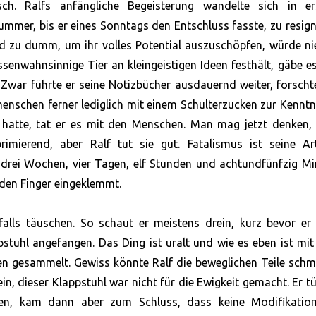
ch. Ralfs anfängliche Begeisterung wandelte sich in er
mmer, bis er eines Sonntags den Entschluss fasste, zu resign
end zu dumm, um ihr volles Potential auszuschöpfen, würde n
senwahnsinnige Tier an kleingeistigen Ideen festhält, gäbe e
 Zwar führte er seine Notizbücher ausdauernd weiter, forsch
menschen ferner lediglich mit einem Schulterzucken zur Kenntn
atte, tat er es mit den Menschen. Man mag jetzt denken, 
eprimierend, aber Ralf tut sie gut. Fatalismus ist seine A
 drei Wochen, vier Tagen, elf Stunden und achtundfünfzig M
 den Finger eingeklemmt.
falls täuschen. So schaut er meistens drein, kurz bevor er
stuhl angefangen. Das Ding ist uralt und wie es eben ist mit
en gesammelt. Gewiss könnte Ralf die beweglichen Teile schm
n, dieser Klappstuhl war nicht für die Ewigkeit gemacht. Er tü
chen, kam dann aber zum Schluss, dass keine Modifikatio