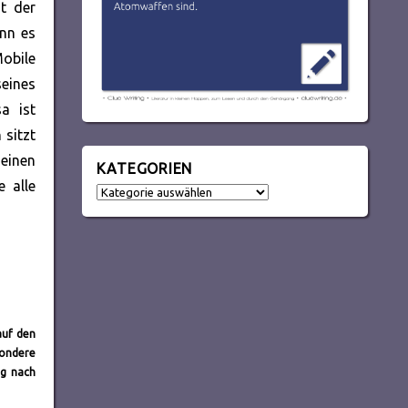
t der
nn es
obile
eines
a ist
 sitzt
seinen
KATEGORIEN
e alle
Kategorien
auf den
sondere
ag nach