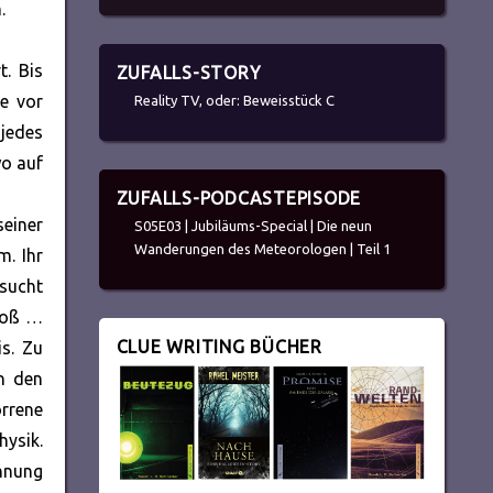
.
. Bis
ZUFALLS-STORY
ie vor
Reality TV, oder: Beweisstück C
 jedes
wo auf
ZUFALLS-PODCASTEPISODE
einer
S05E03 | Jubiläums-Special | Die neun
Wanderungen des Meteorologen | Teil 1
m. Ihr
rsucht
bloß …
CLUE WRITING BÜCHER
is. Zu
on den
orrene
hysik.
nnung