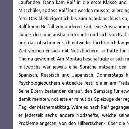
Laufenden. Dann kam Ralf in die erste Klasse und 
Mitschüler, sodass Ralf laut werden musste, allerding
fern. Das blieb eigentlich bis zum Schulabschluss 
Ralf kaum Beifall von anderen. Gut, eine Ausnahme ga
Junge, den man aushalten konnte und sich von Ralf ni
und das obschon er sich entweder fürchterlich langwe
Zeit vertrieb er sich mit Notizbüchern, er hatte f
Thema gewidmet. Am Montag beschäftigte er sich m
mittwochs war jeweils eine Sprache mitsamt den d
Spanisch, Russisch und Japanisch. Donnerstags hi
Psychologiebüchern entdeckte fest, die er am Freit
Seine Eltern bestanden darauf, den Samstag für etw
damit meinten, notierte er minutiös Spielzüge der r
Tag, der Mathematiktag. Wäre es nach Ralf gegangen,
er jederzeit sechs andere Notizhefte, welche sei
Probleme angetan, von den Hilbertschen-, über die Mi