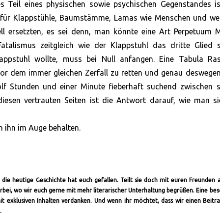
s Teil eines physischen sowie psychischen Gegenstandes is
t für Klappstühle, Baumstämme, Lamas wie Menschen und we
ll ersetzten, es sei denn, man könnte eine Art Perpetuum M
atalismus zeitgleich wie der Klappstuhl das dritte Glied s
lappstuhl wollte, muss bei Null anfangen. Eine Tabula Ras
or dem immer gleichen Zerfall zu retten und genau deswegen
wölf Stunden und einer Minute fieberhaft suchend zwischen 
diesen vertrauten Seiten ist die Antwort darauf, wie man si
en ihn im Auge behalten.
, die heutige Geschichte hat euch gefallen. Teilt sie doch mit euren Freunden 
orbei, wo wir euch gerne mit mehr literarischer Unterhaltung begrüßen. Eine be
mit exklusiven Inhalten verdanken. Und wenn ihr möchtet, dass wir einen Beitr
.