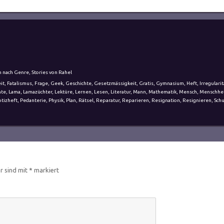
n nach Genre
,
Stories von Rahel
it
,
Fatalismus
,
Frage
,
Geek
,
Geschichte
,
Gesetzmässigkeit
,
Gratis
,
Gymnasium
,
Heft
,
Irregularit
hte
,
Lama
,
Lamazüchter
,
Lektüre
,
Lernen
,
Lesen
,
Literatur
,
Mann
,
Mathematik
,
Mensch
,
Menschhe
tizheft
,
Pedanterie
,
Physik
,
Plan
,
Rätsel
,
Reparatur
,
Reparieren
,
Resignation
,
Resignieren
,
Schu
er sind mit
*
markiert