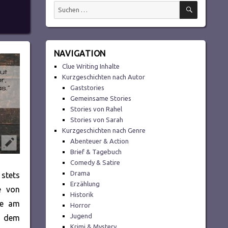
SUCHEN
Suchen
nach:
NAVIGATION
Clue Writing Inhalte
Kurzgeschichten nach Autor
Gaststories
Gemeinsame Stories
Stories von Rahel
Stories von Sarah
Kurzgeschichten nach Genre
Abenteuer & Action
Brief & Tagebuch
Comedy & Satire
Drama
 stets
Erzählung
e von
Historik
ie am
Horror
Jugend
f dem
Krimi & Mystery