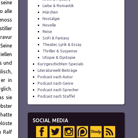
 seine
Liebe & Romantik
o alle
Märchen
Nostalgie
genoss
Novelle
tiller
Reise
Bravur
SciFi & Fantasy
Theater, Lyrik & Essay
 Seine
Thriller & Suspense
iellen
Utopie & Dystopie
s und
Kurzgeschichten-Specials
Literaturwelt-Beiträge
isch,
Podcast nach Autor
er in
Podcast nach Genre
glich.
Podcast nach Sprecher
Podcast nach Staffel
as sie
ebster
 hatte
SOCIAL MEDIA
löste
n Ralf