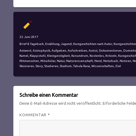
Autor
Veröffentlicht
23. Juni 2017
am
Kategorien
Brief & Tagebuch
,
Erzählung
,
Jugend
,
Kurzgeschichten nach Autor
,
Kurzgeschichte
Schlagwörter
Antwort
,
Astrophysik
,
Aufgeben
,
Aufschreiben
,
Autist
,
Dokumentieren
,
Dummhe
Kamel
,
Klappstuhl
,
Kleingeistigkeit
,
Konundrum
,
Kostenlos
,
Kritzeln
,
Kurzgeschic
Mitmenschen
,
Mitschüler
,
Natur
,
Naturwissenschaft
,
Nerd
,
Notizbuch
,
Notizen
,
No
Skizzieren
,
Story
,
Studieren
,
Studium
,
Tabula Rasa
,
Wissenschaften
,
Ziel
Schreibe einen Kommentar
Deine E-Mail-Adresse wird nicht veröffentlicht.
Erforderliche Feld
KOMMENTAR
*