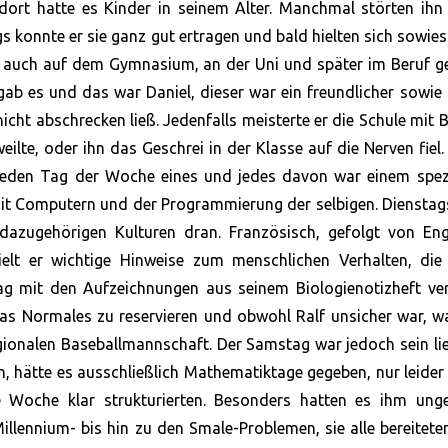
dort hatte es Kinder in seinem Alter. Manchmal störten ihn
s konnte er sie ganz gut ertragen und bald hielten sich sowies
so, auch auf dem Gymnasium, an der Uni und später im Beruf 
b es und das war Daniel, dieser war ein freundlicher sowie s
cht abschrecken ließ. Jedenfalls meisterte er die Schule mit 
ilte, oder ihn das Geschrei in der Klasse auf die Nerven fiel.
ür jeden Tag der Woche eines und jedes davon war einem spez
it Computern und der Programmierung der selbigen. Dienstag
azugehörigen Kulturen dran. Französisch, gefolgt von Engl
elt er wichtige Hinweise zum menschlichen Verhalten, die 
ag mit den Aufzeichnungen aus seinem Biologienotizheft ver
as Normales zu reservieren und obwohl Ralf unsicher war, w
egionalen Baseballmannschaft. Der Samstag war jedoch sein li
 hätte es ausschließlich Mathematiktage gegeben, nur leider
ne Woche klar strukturierten. Besonders hatten es ihm unge
llennium- bis hin zu den Smale-Problemen, sie alle bereitete