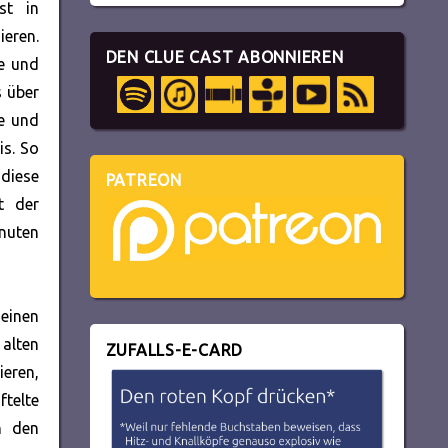
st in
ieren.
DEN CLUE CAST ABONNIEREN
ie und
s über
te und
is. So
diese
PATREON
rt der
inuten
 einen
 alten
ZUFALLS-E-CARD
ieren,
ftelte
n den