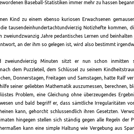
 gewordenen Baseball-Statistiken immer mehr zu hassen begann
tsamen Kind zu einem ebenso kuriosen Erwachsenen gemausert
r die tausendeinhundertachtundvierzig Notizhefte kommen, d
eren zweiundzwanzig Jahre pedantisches Lernen und beinhalten
 Antwort, an der ihm so gelegen ist, wird also bestimmt irgend
 zweiundvierzig Minuten sitzt er nun schon inmitten s
nach dem Puzzleteil, dem Schlüssel zu seinem Kindheitstrau
chen, Donnerstagen, Freitagen und Samstagen, hatte Ralf ve
ithilfe seiner geliebten Mathematik auszumessen, berechnen, 
ngelöstes Problem, eine Gleichung ohne überzeugendes Ergebn
esen und bald begriff er, dass sämtliche Irregularitäten v
cheinen kann, gehorcht schlussendlich ihren Gesetzten. Verw
aten hingegen stellen sich ständig gegen alle Regeln der P
chermaßen kann eine simple Haltung wie Vergebung aus Spa