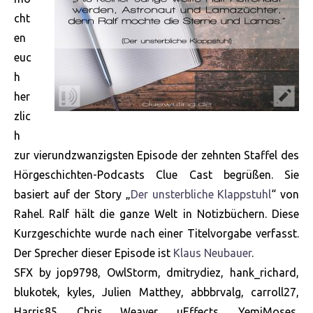
cht
en
euc
h
her
zlic
h
zur vierundzwanzigsten Episode der zehnten Staffel des
Hörgeschichten-Podcasts Clue Cast begrüßen. Sie
basiert auf der Story „
Der unsterbliche Klappstuhl
“ von
Rahel. Ralf hält die ganze Welt in Notizbüchern. Diese
Kurzgeschichte wurde nach einer Titelvorgabe verfasst.
Der Sprecher dieser Episode ist
Klaus Neubauer
.
SFX by jop9798, OwlStorm, dmitrydiez, hank_richard,
blukotek, kyles, Julien Matthey, abbbrvalg, carroll27,
Harris85, Chris Weaver, uEffects, YemiMoses,