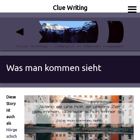
Clue Writing
Literatur in kleinen Happen
Clue Writing
Was man kommen sieht
Diese
Story
ist
auch
als
Hörge
schich