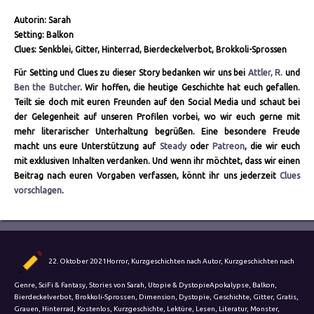
Autorin: Sarah
Setting: Balkon
Clues: Senkblei, Gitter, Hinterrad, Bierdeckelverbot, Brokkoli-Sprossen
Für Setting und Clues zu dieser Story bedanken wir uns bei
Attler, R.
und
Ben the Butcher
. Wir hoffen, die heutige Geschichte hat euch gefallen.
Teilt sie doch mit euren Freunden auf den Social Media und schaut bei
der Gelegenheit auf unseren Profilen vorbei, wo wir euch gerne mit
mehr literarischer Unterhaltung begrüßen. Eine besondere Freude
macht uns eure Unterstützung auf
Steady
oder
Patreon
, die wir euch
mit exklusiven Inhalten verdanken. Und wenn ihr möchtet, dass wir einen
Beitrag nach euren Vorgaben verfassen, könnt ihr uns jederzeit
Clues
vorschlagen
.
Autor
Veröffentlicht
Kategorien
22. Oktober 2021
Horror
,
Kurzgeschichten nach Autor
,
Kurzgeschichten nach
am
Schlagwörter
Genre
,
SciFi & Fantasy
,
Stories von Sarah
,
Utopie & Dystopie
Apokalypse
,
Balkon
,
Bierdeckelverbot
,
Brokkoli-Sprossen
,
Dimension
,
Dystopie
,
Geschichte
,
Gitter
,
Gratis
,
Grauen
,
Hinterrad
,
Kostenlos
,
Kurzgeschichte
,
Lektüre
,
Lesen
,
Literatur
,
Monster
,