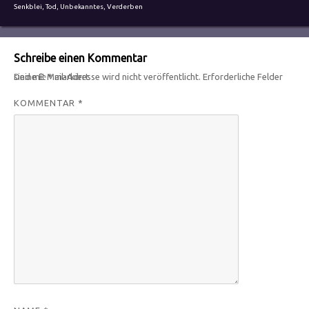
Senkblei
,
Tod
,
Unbekanntes
,
Verderben
Schreibe einen Kommentar
Deine E-Mail-Adresse wird nicht veröffentlicht.
Erforderliche Felder sind mit
*
markiert
KOMMENTAR
*