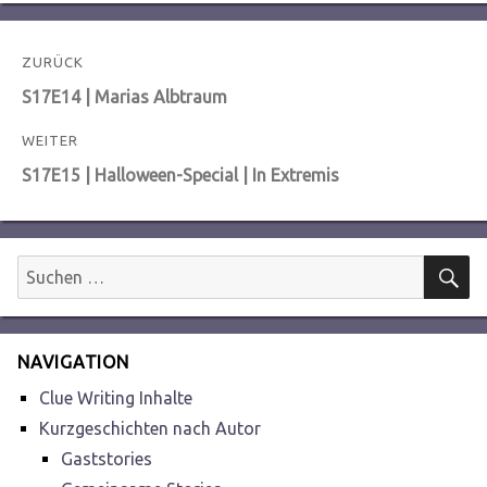
Beitragsnavigation
ZURÜCK
Vorheriger
S17E14 | Marias Albtraum
Beitrag:
WEITER
Nächster
S17E15 | Halloween-Special | In Extremis
Beitrag:
S
Suchen
nach:
NAVIGATION
Clue Writing Inhalte
Kurzgeschichten nach Autor
Gaststories