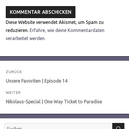
Diese Website verwendet Akismet, um Spam zu
reduzieren.
Erfahre, wie deine Kommentardaten
verarbeitet werden.
Beitragsnavigation
ZURÜCK
Vorheriger
Unsere Favoriten | Episode 14
Beitrag:
WEITER
Nächster
Nikolaus-Special | One Way Ticket to Paradise
Beitrag:
S
Suchen