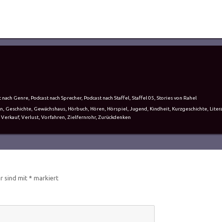
t nach Genre
,
Podcast nach Sprecher
,
Podcast nach Staffel
,
Staffel 05
,
Stories von Rahel
n
,
Geschichte
,
Gewächshaus
,
Hörbuch
,
Hören
,
Hörspiel
,
Jugend
,
Kindheit
,
Kurzgeschichte
,
Liter
,
Verkauf
,
Verlust
,
Vorfahren
,
Zielfernrohr
,
Zurückdenken
er sind mit
*
markiert