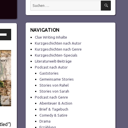
SUCHEN
Suchen
nach:
NAVIGATION
ltasten
Clue Writing Inhalte
h/Runter
Kurzgeschichten nach Autor
utzen,
Kurzgeschichten nach Genre
Kurzgeschichten-Specials
Literaturwelt-Beiträge
Podcast nach Autor
tstärke
Gaststories
Gemeinsame Stories
Stories von Rahel
ln.
Stories von Sarah
Podcast nach Genre
Abenteuer & Action
Brief & Tagebuch
Comedy & Satire
Drama
tled“)
Erzählung