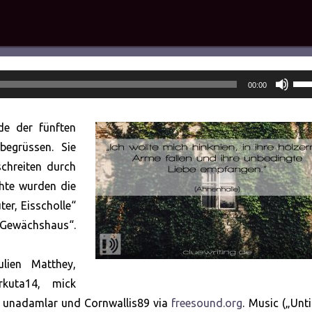
Pfei
00:00
Hoc
ben
de der fünften
um
begrüssen. Sie
die
schreiten durch
Lau
chte wurden die
zu
er, Eisscholle“
rege
 „Gewächshaus“.
ulien Matthey,
erkuta14, mick
 unadamlar und Cornwallis89 via
freesound.org
. Music („Unti