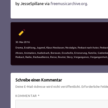
by JesseSpillane via
freemusicarchive.org
.
Autor
Veröffentlicht
30. Mai 2016
am
Kategorien
Drama
,
Erzählung
,
Jugend
,
Klaus Neubauer
,
Nostalgie
,
Podcast nach Autor
,
Podcas
Schlagwörter
Ahnen
,
Animation
,
Audiobuch
,
Bereuen
,
Eisscholle
,
Erinnerung
,
Familie
,
Gedenke
Podcast
,
Radio
,
Rechaudkerze
,
Reise
,
Router
,
Story
,
Vergangenes
,
Vergangenheit
Schreibe einen Kommentar
Deine E-Mail-Adresse wird nicht veröffentlicht.
Erforderliche Feld
KOMMENTAR
*