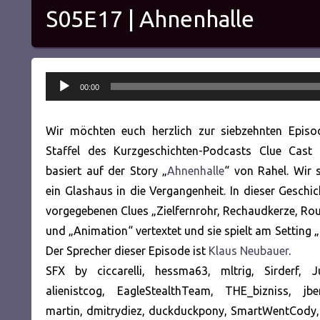
S05E17 | Ahnenhalle
Audio-
00:00
Player
Wir möchten euch herzlich zur siebzehnten Episo
Staffel des Kurzgeschichten-Podcasts Clue Cast 
basiert auf der Story „
Ahnenhalle
“ von Rahel. Wir 
ein Glashaus in die Vergangenheit. In dieser Geschi
vorgegebenen Clues „Zielfernrohr, Rechaudkerze, Rout
und „Animation“ vertextet und sie spielt am Setting
Der Sprecher dieser Episode ist
Klaus Neubauer
.
SFX by ciccarelli, hessma63, mltrig, Sirderf, J
alienistcog, EagleStealthTeam, THE_bizniss, jb
martin, dmitrydiez, duckduckpony, SmartWentCody,