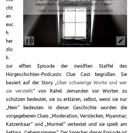
cht
en
euc
h
her
zlic
h
zur elften Episode der zwölften Staffel des
Hörgeschichten-Podcasts Clue Cast begrüßen. Sie
basiert auf der Story „
Über schwierige Worte und wer
sie versteht
“ von Rahel. Jemanden vor Worten zu
schützen bedeutet, sie zu erklären, selbst, wenn sie nur
„Nein“ bedeuten. In dieser Geschichte wurden die
vorgegebenen Clues „Moderation, Verstecken, Myanmar,
Katzenhaar“ und „Murmel“ vertextet und sie spielt am
Setting „Geheimzimmer“. Der Sprecher dieser Episode ist