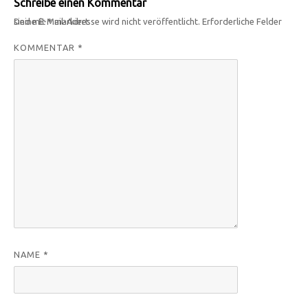
Schreibe einen Kommentar
Deine E-Mail-Adresse wird nicht veröffentlicht.
Erforderliche Felder sind mit
*
markiert
KOMMENTAR
*
NAME
*