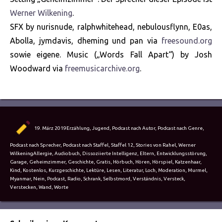
Werner Wilkening
.
SFX by nurisnude, ralphwhitehead, nebulousflynn, E0as,
Abolla, jymdavis, dheming und pan via
freesound.org
sowie eigene. Music („Words Fall Apart“) by Josh
Woodward via
freemusicarchive.org
.
Autor
Veröffentlicht
Kategorien
19. März 2019
Erzählung
,
Jugend
,
Podcast nach Autor
,
Podcast nach Genre
,
am
Podcast nach Sprecher
,
Podcast nach Staffel
,
Staffel 12
,
Stories von Rahel
,
Werner
Schlagwörter
Wilkening
Allergie
,
Audiobuch
,
Dissoziierte Intelligenz
,
Eltern
,
Entwicklungsstörung
,
Garage
,
Geheimzimmer
,
Geschichte
,
Gratis
,
Hörbuch
,
Hören
,
Hörspiel
,
Katzenhaar
,
Kind
,
Kostenlos
,
Kurzgeschichte
,
Lektüre
,
Lesen
,
Literatur
,
Loch
,
Moderation
,
Murmel
,
Myanmar
,
Nein
,
Podcast
,
Radio
,
Schrank
,
Selbstmord
,
Verständnis
,
Versteck
,
Verstecken
,
Wand
,
Worte