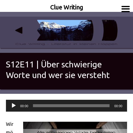
Clue Writing
Literatur in kleinen Happen
Clue Writing
S12E11 | Über schwierige
Worte und wer sie versteht
Audio-
00:00
00:00
Player
Wir
mö