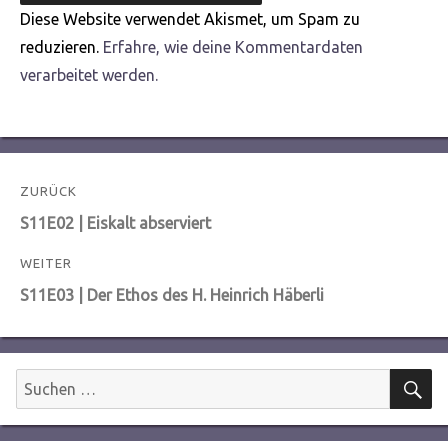
Diese Website verwendet Akismet, um Spam zu
reduzieren.
Erfahre, wie deine Kommentardaten
verarbeitet werden.
Beitragsnavigation
ZURÜCK
Vorheriger
S11E02 | Eiskalt abserviert
Beitrag:
WEITER
Nächster
S11E03 | Der Ethos des H. Heinrich Häberli
Beitrag:
S
Suchen
nach: