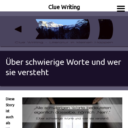
Clue Writing
Literatur in kleinen Happen
Clue Writing
Über schwierige Worte und wer
sie versteht
Diese
Story
ist
auch
als