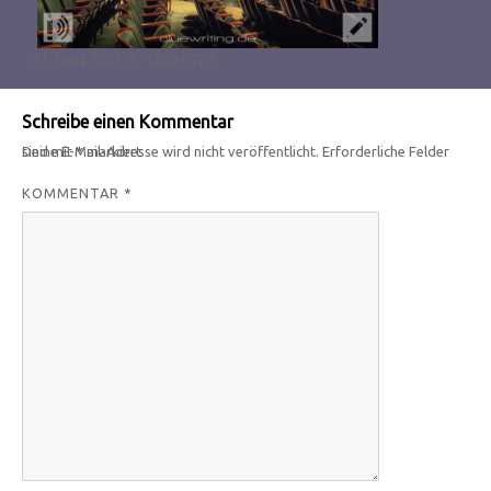
Veröffentlicht
Originalgröße
31. März 2023
1280 × 720
am
Schreibe einen Kommentar
Deine E-Mail-Adresse wird nicht veröffentlicht.
Erforderliche Felder sind mit
*
markiert
KOMMENTAR
*