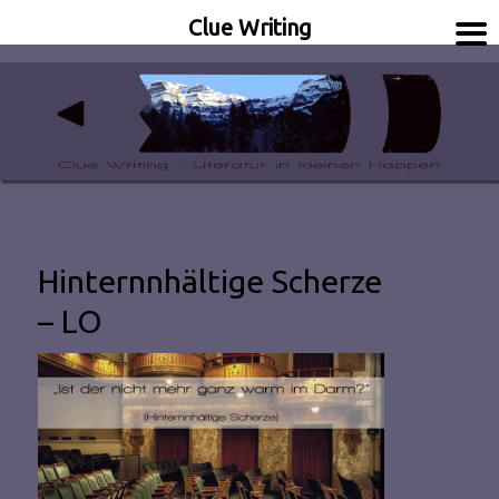
Clue Writing
Literatur in kleinen Happen
Clue Writing
Hinternnhältige Scherze
– LO